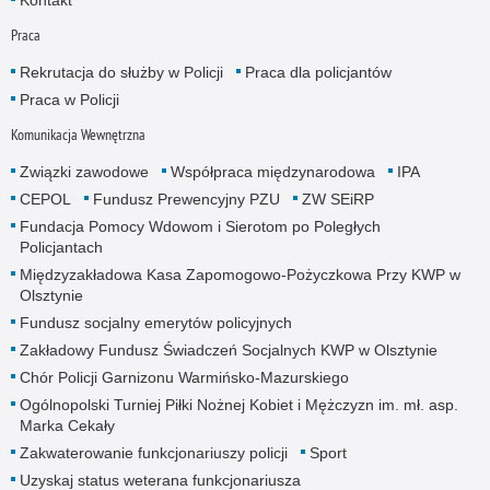
Praca
Rekrutacja do służby w Policji
Praca dla policjantów
Praca w Policji
Komunikacja Wewnętrzna
Związki zawodowe
Współpraca międzynarodowa
IPA
CEPOL
Fundusz Prewencyjny PZU
ZW SEiRP
Fundacja Pomocy Wdowom i Sierotom po Poległych
Policjantach
Międzyzakładowa Kasa Zapomogowo-Pożyczkowa Przy KWP w
Olsztynie
Fundusz socjalny emerytów policyjnych
Zakładowy Fundusz Świadczeń Socjalnych KWP w Olsztynie
Chór Policji Garnizonu Warmińsko-Mazurskiego
Ogólnopolski Turniej Piłki Nożnej Kobiet i Mężczyzn im. mł. asp.
Marka Cekały
Zakwaterowanie funkcjonariuszy policji
Sport
Uzyskaj status weterana funkcjonariusza