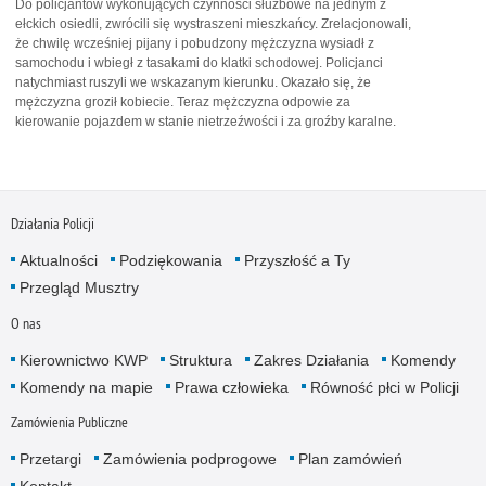
Do policjantów wykonujących czynności służbowe na jednym z
ełckich osiedli, zwrócili się wystraszeni mieszkańcy. Zrelacjonowali,
że chwilę wcześniej pijany i pobudzony mężczyzna wysiadł z
samochodu i wbiegł z tasakami do klatki schodowej. Policjanci
natychmiast ruszyli we wskazanym kierunku. Okazało się, że
mężczyzna groził kobiecie. Teraz mężczyzna odpowie za
kierowanie pojazdem w stanie nietrzeźwości i za groźby karalne.
Działania Policji
Aktualności
Podziękowania
Przyszłość a Ty
Przegląd Musztry
O nas
Kierownictwo KWP
Struktura
Zakres Działania
Komendy
Komendy na mapie
Prawa człowieka
Równość płci w Policji
Zamówienia Publiczne
Przetargi
Zamówienia podprogowe
Plan zamówień
Kontakt