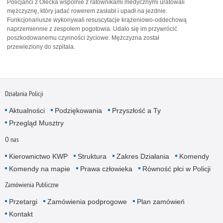
Policjanci z Olecka wspólnie z ratownikami medycznymi uratowali
mężczyznę, który jadać rowerem zasłabł i upadł na jezdnie.
Funkcjonariusze wykonywali resuscytacje krążeniowo-oddechową
naprzemiennie z zespołem pogotowia. Udało się im przywrócić
poszkodowanemu czynności życiowe. Mężczyzna został
przewieziony do szpitala.
Działania Policji
Aktualności
Podziękowania
Przyszłość a Ty
Przegląd Musztry
O nas
Kierownictwo KWP
Struktura
Zakres Działania
Komendy
Komendy na mapie
Prawa człowieka
Równość płci w Policji
Zamówienia Publiczne
Przetargi
Zamówienia podprogowe
Plan zamówień
Kontakt