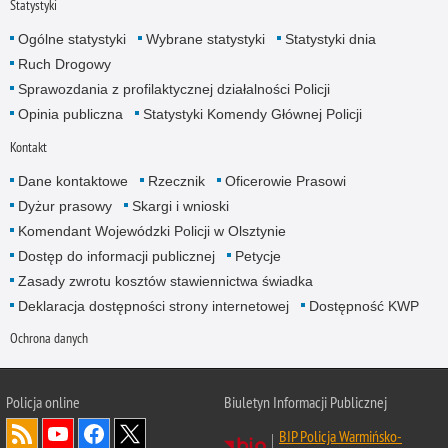
Statystyki
Ogólne statystyki
Wybrane statystyki
Statystyki dnia
Ruch Drogowy
Sprawozdania z profilaktycznej działalności Policji
Opinia publiczna
Statystyki Komendy Głównej Policji
Kontakt
Dane kontaktowe
Rzecznik
Oficerowie Prasowi
Dyżur prasowy
Skargi i wnioski
Komendant Wojewódzki Policji w Olsztynie
Dostęp do informacji publicznej
Petycje
Zasady zwrotu kosztów stawiennictwa świadka
Deklaracja dostępności strony internetowej
Dostępność KWP
Ochrona danych
Policja online
Biuletyn Informacji Publicznej
BIP Policja Warmińsko-