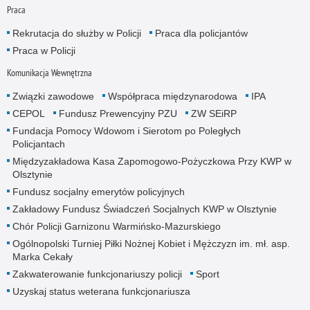
Praca
Rekrutacja do służby w Policji
Praca dla policjantów
Praca w Policji
Komunikacja Wewnętrzna
Związki zawodowe
Współpraca międzynarodowa
IPA
CEPOL
Fundusz Prewencyjny PZU
ZW SEiRP
Fundacja Pomocy Wdowom i Sierotom po Poległych
Policjantach
Międzyzakładowa Kasa Zapomogowo-Pożyczkowa Przy KWP w
Olsztynie
Fundusz socjalny emerytów policyjnych
Zakładowy Fundusz Świadczeń Socjalnych KWP w Olsztynie
Chór Policji Garnizonu Warmińsko-Mazurskiego
Ogólnopolski Turniej Piłki Nożnej Kobiet i Mężczyzn im. mł. asp.
Marka Cekały
Zakwaterowanie funkcjonariuszy policji
Sport
Uzyskaj status weterana funkcjonariusza