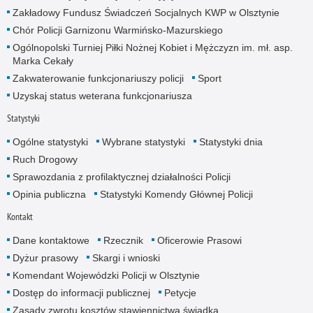
Zakładowy Fundusz Świadczeń Socjalnych KWP w Olsztynie
Chór Policji Garnizonu Warmińsko-Mazurskiego
Ogólnopolski Turniej Piłki Nożnej Kobiet i Mężczyzn im. mł. asp.
Marka Cekały
Zakwaterowanie funkcjonariuszy policji
Sport
Uzyskaj status weterana funkcjonariusza
Statystyki
Ogólne statystyki
Wybrane statystyki
Statystyki dnia
Ruch Drogowy
Sprawozdania z profilaktycznej działalności Policji
Opinia publiczna
Statystyki Komendy Głównej Policji
Kontakt
Dane kontaktowe
Rzecznik
Oficerowie Prasowi
Dyżur prasowy
Skargi i wnioski
Komendant Wojewódzki Policji w Olsztynie
Dostęp do informacji publicznej
Petycje
Zasady zwrotu kosztów stawiennictwa świadka