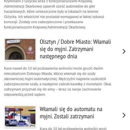
Kryminalni z Giżycka wraz z funkcjonariuszami Krajowej
Administracji Skarbowej ujawnili sześć automatów do gier
hazardowych, które umieszczone były w lokalach na terenie
Giżycka. Ich właściciel nie posiadał wymaganej w takiej sytuacji
koncesji. Zostały one zabezpieczone i przekazane
funkcjonariuszom Krajowej Administracji Skarbowej.
Olsztyn / Dobre Miasto: Włamali
się do myjni. Zatrzymani
następnego dnia
Kara nawet do 10 lat pozbawienia wolności może grozić dwóm
mieszkańcom Dobrego Miasta, którzy włamali się do szafy
sterowniczej myjni automatycznej. Mężczyźni najpierw uszkodzili
zabezpieczenie szafy, a następnie zabrali kasetkę z monetami. Obaj
zatrzymani przyznali się do winy – teraz za swoje zachowanie
odpowiedzą przed sądem.
Włamali się do automatu na
myjni. Zostali zatrzymani
Kara do 10 lat pozbawienia wolności grozi