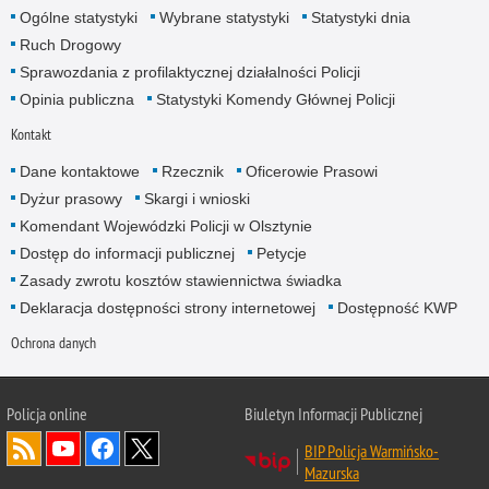
Ogólne statystyki
Wybrane statystyki
Statystyki dnia
Ruch Drogowy
Sprawozdania z profilaktycznej działalności Policji
Opinia publiczna
Statystyki Komendy Głównej Policji
Kontakt
Dane kontaktowe
Rzecznik
Oficerowie Prasowi
Dyżur prasowy
Skargi i wnioski
Komendant Wojewódzki Policji w Olsztynie
Dostęp do informacji publicznej
Petycje
Zasady zwrotu kosztów stawiennictwa świadka
Deklaracja dostępności strony internetowej
Dostępność KWP
Ochrona danych
Policja online
Biuletyn Informacji Publicznej
BIP Policja Warmińsko-
Mazurska