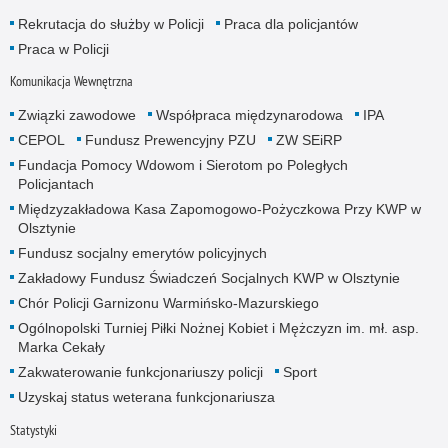
Rekrutacja do służby w Policji
Praca dla policjantów
Praca w Policji
Komunikacja Wewnętrzna
Związki zawodowe
Współpraca międzynarodowa
IPA
CEPOL
Fundusz Prewencyjny PZU
ZW SEiRP
Fundacja Pomocy Wdowom i Sierotom po Poległych
Policjantach
Międzyzakładowa Kasa Zapomogowo-Pożyczkowa Przy KWP w
Olsztynie
Fundusz socjalny emerytów policyjnych
Zakładowy Fundusz Świadczeń Socjalnych KWP w Olsztynie
Chór Policji Garnizonu Warmińsko-Mazurskiego
Ogólnopolski Turniej Piłki Nożnej Kobiet i Mężczyzn im. mł. asp.
Marka Cekały
Zakwaterowanie funkcjonariuszy policji
Sport
Uzyskaj status weterana funkcjonariusza
Statystyki