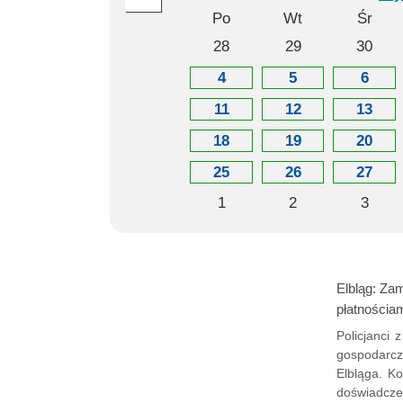
Po
Wt
Śr
28
29
30
4
5
6
11
12
13
18
19
20
25
26
27
1
2
3
Elbląg: Zam
płatnościa
Policjanci 
gospodarcz
Elbląga. Ko
doświadcze