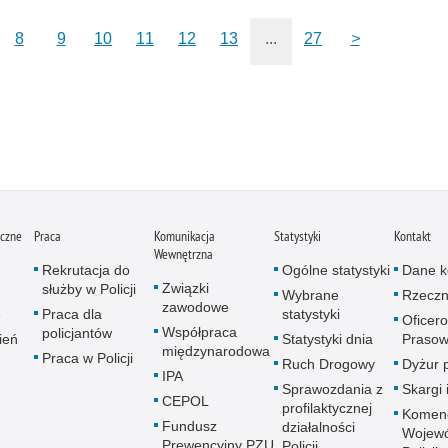
8
9
10
11
12
13
...
27
>
iczne
Praca
Komunikacja
Statystyki
Kontakt
Wewnętrzna
Rekrutacja do
Ogólne statystyki
Dane k
Związki
służby w Policji
Wybrane
Rzeczn
zawodowe
e
Praca dla
statystyki
Oficer
Współpraca
policjantów
ień
Statystyki dnia
Prasow
międzynarodowa
Praca w Policji
Ruch Drogowy
Dyżur 
IPA
Sprawozdania z
Skargi 
CEPOL
profilaktycznej
Komen
Fundusz
działalności
Wojewó
Prewencyjny PZU
Policji