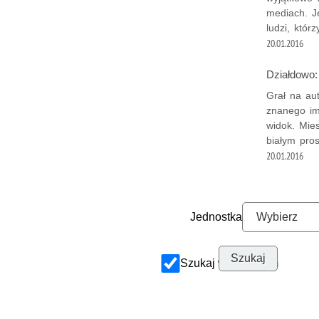
mediach. J
ludzi, któr
20.01.2016
Działdowo:
Grał na aut
znanego im
widok. Mie
białym pros
20.01.2016
Jednostka
Szukaj w archiwum