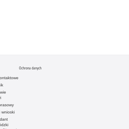
Ochrona danych
ontaktowe
ik
owie
i
prasowy
i wnioski
dant
dzki