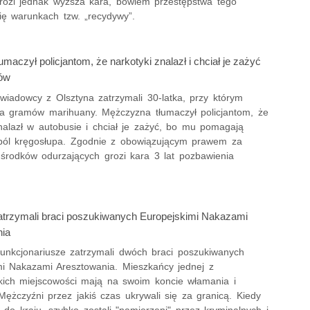
grozi jednak wyższa kara, bowiem przestępstwa tego
ię warunkach tzw. „recydywy”.
umaczył policjantom, że narkotyki znalazł i chciał je zażyć
ców
ywiadowcy z Olsztyna zatrzymali 30-latka, przy którym
ilka gramów marihuany. Mężczyzna tłumaczył policjantom, że
znalazł w autobusie i chciał je zażyć, bo mu pomagają
ból kręgosłupa. Zgodnie z obowiązującym prawem za
 środków odurzających grozi kara 3 lat pozbawienia
atrzymali braci poszukiwanych Europejskimi Nakazami
ia
funkcjonariusze zatrzymali dwóch braci poszukiwanych
mi Nakazami Aresztowania. Mieszkańcy jednej z
kich miejscowości mają na swoim koncie włamania i
Mężczyźni przez jakiś czas ukrywali się za granicą. Kiedy