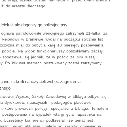
li do kraju, szybko zostali "namierzeni" przez kryminalnych i
i już do aresztu śledczego.
ciekał, ale dogoniły go policyjne psy
z ogniwa patrolowo-interwencyjnego zatrzymali 21-latka, za
 Rejonowy w Braniewie wydał na początku stycznia list
żczyzna miał do odbycia karę 18 miesięcy pozbawienia
a pobicie. Na widok funkcjonariuszy poszukiwany zaczął
ie spodziewał się jednak, że w pościg za nim ruszą
sy. Po kilkuset metrach poszukiwany został zatrzymany.
icjanci szkolili nauczycieli wobec zagrożenia
cznego
stwowej Wyższej Szkoły Zawodowej w Elblągu odbyło się
dla dyrektorów, nauczycieli i pedagogów placówek
, które prowadzili policyjni specjaliści z Elbląga. Tematem
y postępowania na wypadek wtargnięcia napastnika na
y. Uczestnicy konferencji podkreślali, że temat jest
ważny, wciąż aktualny i należy go szeroko omawiać w