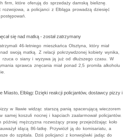
h firm, które oferują do sprzedaży damską bieliznę.
 rozwojowa, a policjanci z Elbląga prowadzą dziesięć
 postępowań.
nęcał się nad matką - został zatrzymany
zatrzymali 46-letniego mieszkańca Olsztyna, który miał
 nad swoją matką. Z relacji pokrzywdzonej kobiety wynika,
e, rzuca o siany i wyzywa ją już od dłuższego czasu. W
rzymania sprawca znęcania miał ponad 2,5 promila alkoholu
ie.
e Miasto, Elbląg: Dzięki reakcji policjantów, dostawcy pizzy i
izzy w Iławie widząc starszą panią spacerującą wieczorem
w samej koszuli nocnej i kapciach zaalarmował policjantów.
in później mężczyzna rozwożący prasę przejeżdżając koło
uważył idącą 86-latkę. Przywiózł ją do komisariatu, a
usze do szpitala. Dziś policjanci z konwojówki jadąc do