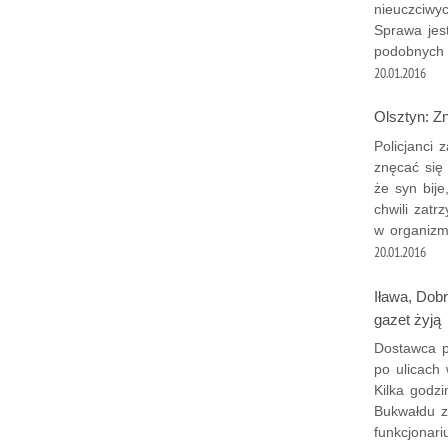
nieuczciwyc
Sprawa jest
podobnych
20.01.2016
Olsztyn: Z
Policjanci 
znęcać się
że syn bij
chwili zat
w organizm
20.01.2016
Iława, Dobr
gazet żyją
Dostawca p
po ulicach 
Kilka godz
Bukwałdu za
funkcjonari