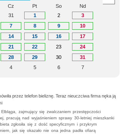
Cz
Pt
So
Nd
31
1
2
3
7
8
9
10
14
15
16
17
21
22
23
24
28
29
30
31
4
5
6
7
ówiła przez telefon bieliznę. Teraz nieuczciwa firma nęka ją
mi
z Elbląga, zajmujący się zwalczaniem przestępczości
ej, pracują nad wyjaśnieniem sprawy 30-letniej mieszkanki
bieta zgłosiła się z dość specyficznym i przykrym
niem, jak się okazało nie ona jedna padła ofiarą