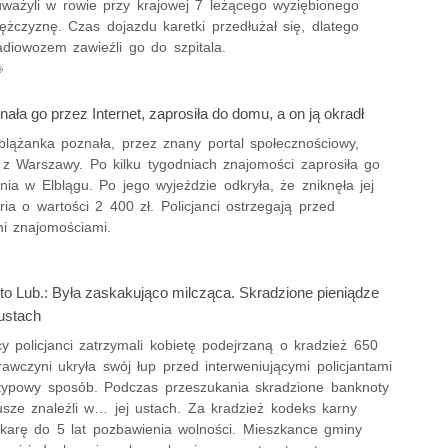
uważyli w rowie przy krajowej 7 leżącego wyziębionego
żczyznę. Czas dojazdu karetki przedłużał się, dlatego
radiowozem zawieźli go do szpitala.
nała go przez Internet, zaprosiła do domu, a on ją okradł
lblążanka poznała, przez znany portal społecznościowy,
z Warszawy. Po kilku tygodniach znajomości zaprosiła go
ia w Elblągu. Po jego wyjeździe odkryła, że zniknęła jej
eria o wartości 2 400 zł. Policjanci ostrzegają przed
i znajomościami.
o Lub.: Była zaskakująco milcząca. Skradzione pieniądze
 ustach
 policjanci zatrzymali kobietę podejrzaną o kradzież 650
rawczyni ukryła swój łup przed interweniującymi policjantami
typowy sposób. Podczas przeszukania skradzione banknoty
usze znaleźli w… jej ustach. Za kradzież kodeks karny
 karę do 5 lat pozbawienia wolności. Mieszkance gminy