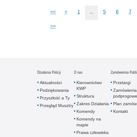
<<
<
1
...
5
6
7
>>
Działania Policji
O nas
Zamówienia Publ
Aktualności
Kierownictwo
Przetargi
KWP
Podziękowania
Zamówienia
Struktura
podprogow
Przyszłość a Ty
Zakres Działania
Plan zamów
Przegląd Musztry
Komendy
Kontakt
Komendy na
mapie
Prawa człowieka