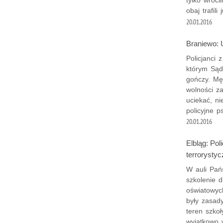
tylko wróci
obaj trafil
20.01.2016
Braniewo: U
Policjanci 
którym Sąd
gończy. Mę
wolności z
uciekać, n
policyjne p
20.01.2016
Elbląg: Pol
terrorysty
W auli Pań
szkolenie 
oświatowych
były zasad
teren szkoł
wyjątkowo 