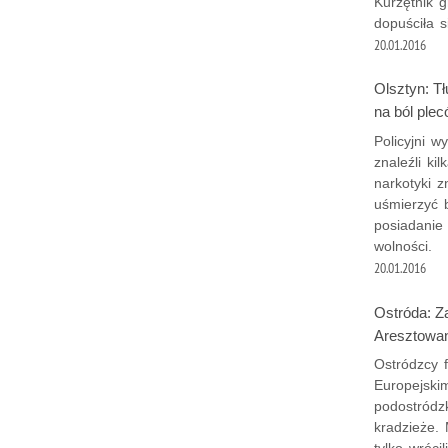
Kurzętnik 
dopuściła s
20.01.2016
Olsztyn: Tł
na ból ple
Policyjni w
znaleźli k
narkotyki 
uśmierzyć 
posiadanie
wolności.
20.01.2016
Ostróda: Z
Aresztowan
Ostródzcy 
Europejski
podostródz
kradzieże. 