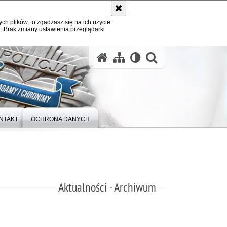
ych plików, to zgadzasz się na ich użycie
. Brak zmiany ustawienia przeglądarki
otwórz wysz
NTAKT
OCHRONA DANYCH
Aktualności - Archiwum