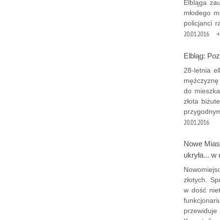
Elbląga za
młodego mę
policjanci 
20.01.2016
Elbląg: Poz
28-letnia e
mężczyznę 
do mieszkan
złota biżut
przygodnym
20.01.2016
Nowe Miast
ukryła... w
Nowomiejscy
złotych. Sp
w dość nie
funkcjonari
przewiduje