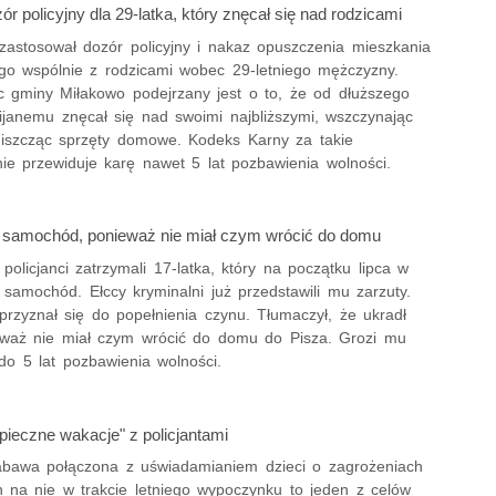
r policyjny dla 29-latka, który znęcał się nad rodzicami
 zastosował dozór policyjny i nakaz opuszczenia mieszkania
o wspólnie z rodzicami wobec 29-letniego mężczyzny.
c gminy Miłakowo podejrzany jest o to, że od dłuższego
ijanemu znęcał się nad swoimi najbliższymi, wszczynając
niszcząc sprzęty domowe. Kodeks Karny za takie
ie przewiduje karę nawet 5 lat pozbawienia wolności.
ł samochód, ponieważ nie miał czym wrócić do domu
olicjanci zatrzymali 17-latka, który na początku lipca w
 samochód. Ełccy kryminalni już przedstawili mu zarzuty.
przyznał się do popełnienia czynu. Tłumaczył, że ukradł
eważ nie miał czym wrócić do domu do Pisza. Grozi mu
do 5 lat pozbawienia wolności.
pieczne wakacje" z policjantami
bawa połączona z uświadamianiem dzieci o zagrożeniach
h na nie w trakcie letniego wypoczynku to jeden z celów