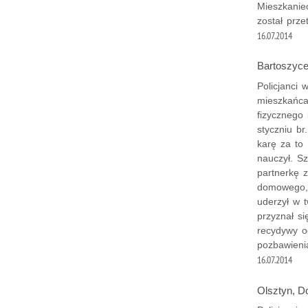
Mieszkanie
został prz
16.07.2014
Bartoszyce
Policjanci
mieszkańca
fizycznego
styczniu br
karę za to
nauczył. S
partnerkę 
domowego, 
uderzył w 
przyznał s
recydywy o
pozbawieni
16.07.2014
Olsztyn, Do