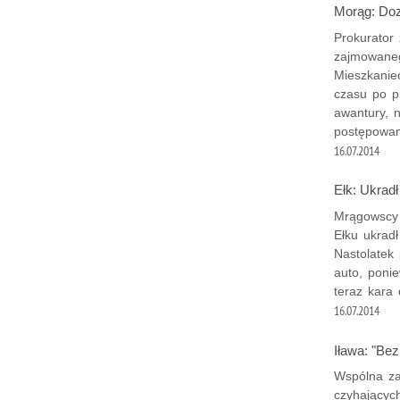
Morąg: Dozó
Prokurator
zajmowaneg
Mieszkanie
czasu po p
awantury, 
postępowan
16.07.2014
Ełk: Ukrad
Mrągowscy p
Ełku ukradł
Nastolatek 
auto, poni
teraz kara 
16.07.2014
Iława: "Bez
Wspólna za
czyhającyc