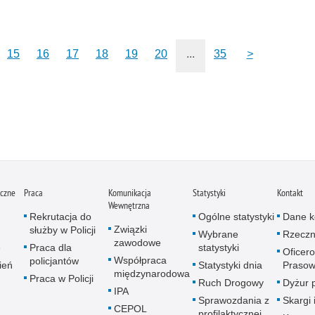
15
16
17
18
19
20
...
35
>
iczne
Praca
Komunikacja
Statystyki
Kontakt
Wewnętrzna
Rekrutacja do
Ogólne statystyki
Dane k
Związki
służby w Policji
Wybrane
Rzeczn
zawodowe
e
Praca dla
statystyki
Oficer
Współpraca
policjantów
ień
Statystyki dnia
Prasow
międzynarodowa
Praca w Policji
Ruch Drogowy
Dyżur 
IPA
Sprawozdania z
Skargi 
CEPOL
profilaktycznej