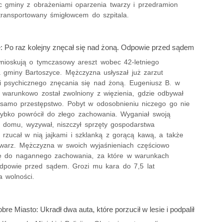
c gminy z obrażeniami oparzenia twarzy i przedramion
etransportowany śmigłowcem do szpitala.
: Po raz kolejny znęcał się nad żoną. Odpowie przed sądem
 wnioskują o tymczasowy areszt wobec 42-letniego
 gminy Bartoszyce. Mężczyzna usłyszał już zarzut
 i psychicznego znęcania się nad żoną. Eugeniusz B. w
. warunkowo został zwolniony z więzienia, gdzie odbywał
 samo przestępstwo. Pobyt w odosobnieniu niczego go nie
zybko powrócił do złego zachowania. Wyganiał swoją
z domu, wyzywał, niszczył sprzęty gospodarstwa
rzucał w nią jajkami i szklanką z gorącą kawą, a także
twarz. Mężczyzna w swoich wyjaśnieniach częściowo
ię do nagannego zachowania, za które w warunkach
dpowie przed sądem. Grozi mu kara do 7,5 lat
a wolności.
bre Miasto: Ukradł dwa auta, które porzucił w lesie i podpalił