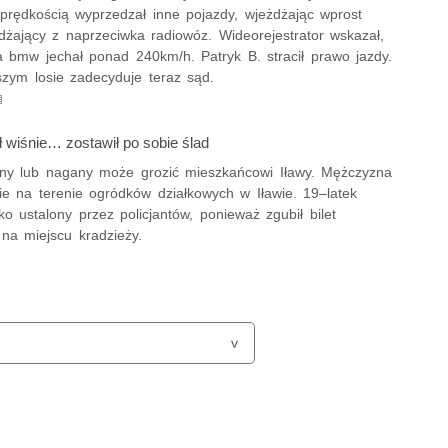
prędkością wyprzedzał inne pojazdy, wjeżdżając wprost
dżający z naprzeciwka radiowóz. Wideorejestrator wskazał,
a bmw jechał ponad 240km/h. Patryk B. stracił prawo jazdy.
szym losie zadecyduje teraz sąd.
ł wiśnie… zostawił po sobie ślad
ny lub nagany może grozić mieszkańcowi Iławy. Mężczyzna
ie na terenie ogródków działkowych w Iławie. 19–latek
ko ustalony przez policjantów, ponieważ zgubił bilet
na miejscu kradzieży.