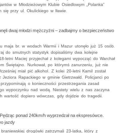
icjantów w Młodzieżowym Klubie Osiedlowym „Polanka”
 się przy ul. Okulickiego w Iławie.
onęli dwaj młodzi mężczyźni – zadbajmy o bezpieczeństwo
u maja br. w wodach Warmii i Mazur utonęło już 15 osób.
raj do smutnych statystyk dopisaliśmy dwa kolejne
 18-letni Maciej przyjechał z kolegami wypocząć do Warchał
em Świętajno. Nurkował, po którymś zanurzeniu, już nie
cześniej miał pić alkohol. Z kolei 20-letni Kamil został
z Jeziora Rapackiego w gminie Gietrzwałd. Policjanci po
y przypominają o konieczności przestrzegania zasad
go wypoczynku nad wodą. Niestety wielu z nas zaczyna
ch wartość dopiero wówczas, gdy dojdzie do tragedii.
 Pędząc ponad 240km/h wyprzedzał na ekspresówce.
wo jazdy
z braniewskiej drogówki zatrzymali 23-latka, który z