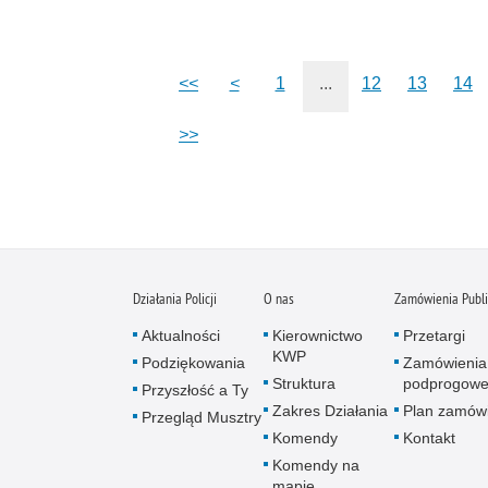
<<
<
1
...
12
13
14
>>
Działania Policji
O nas
Zamówienia Publ
Aktualności
Kierownictwo
Przetargi
KWP
Podziękowania
Zamówienia
Struktura
podprogow
Przyszłość a Ty
Zakres Działania
Plan zamów
Przegląd Musztry
Komendy
Kontakt
Komendy na
mapie