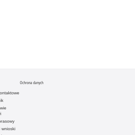
Ochrona danych
ontaktowe
ik
owie
i
prasowy
i wnioski