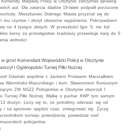
z Komendy Miejskiej Policji w Olsztynie zatrzymali sprawcę
wóch aut. Dla zatarcia śladów 19-latek podpalił porzucone
mochody. Mieszkaniec Dobrego Miasta przyznał się do
h mu czynów i złożył obszerne wyjaśnienia. Pokrzywdzeni
raty na 4 tysiące złotych. W przeszłości Igor S. nie był
deks karny za przestępstwo kradzieży przewiduje karę do 5
enia wolności
 w grze! Komendant Wojewódzki Policji w Olsztynie
tworzył I Ogólnopolski Turniej Piłki Nożnej
ózef Gdański wspólnie z Jackiem Protasem Marszałkiem
wa Warmińsko-Mazurskiego i kom. Sławomirem Koniuszym
zącym ZW NSZZ Policjantów w Olsztynie otworzyli I
ki Turniej Piłki Nożnej. Walkę o puchar KWP tym samym
13 drużyn. Liczy się to, że potrafimy oderwać się od
y i na sportowo spędzić czas, zintegrować się. Życzę
uczestnikom turnieju powodzenia, powiedział szef
mazurskich policjantów.