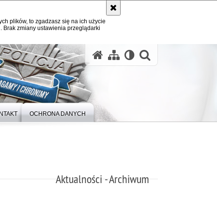
ych plików, to zgadzasz się na ich użycie
. Brak zmiany ustawienia przeglądarki
otwórz wysz
NTAKT
OCHRONA DANYCH
Aktualności - Archiwum