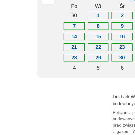
Po
Wt
Śr
30
1
2
7
8
9
14
15
16
21
22
23
28
29
30
4
5
6
Lidzbark W
budowlany
Policjanci
budowanym 
prac związa
z gazem. W