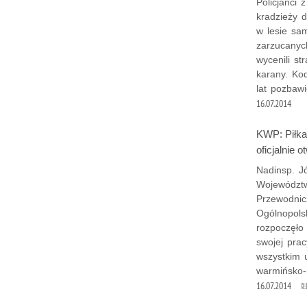
Policjanci 
kradzieży d
w lesie sa
zarzucanyc
wycenili st
karany. Ko
lat pozbawi
16.07.2014
KWP: Piłka
oficjalnie o
Nadinsp. J
Województ
Przewodnic
Ogólnopols
rozpoczęło 
swojej prac
wszystkim 
warmińsko-
16.07.2014