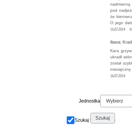
nadmierną 
pod nadjeż
że kierowc
O jego dal
16.07.2014
Iława: Krad
Kara grzyw
ukradł wiśn
został szyb
miesięczny 
16.07.2014
Jednostka
Szukaj w archiwum