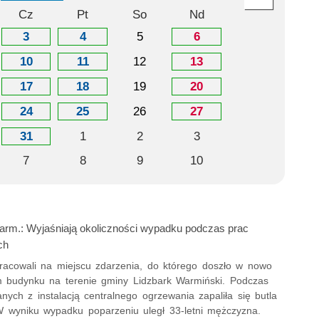
Cz
Pt
So
Nd
3
4
5
6
10
11
12
13
17
18
19
20
24
25
26
27
31
1
2
3
7
8
9
10
arm.: Wyjaśniają okoliczności wypadku podczas prac
ch
 pracowali na miejscu zdarzenia, do którego doszło w nowo
budynku na terenie gminy Lidzbark Warmiński. Podczas
nych z instalacją centralnego ogrzewania zapaliła się butla
 wyniku wypadku poparzeniu uległ 33-letni mężczyzna.