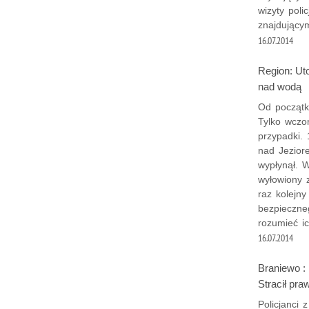
wizyty pol
znajdującym
16.07.2014
Region: Ut
nad wodą
Od początk
Tylko wczo
przypadki.
nad Jezior
wypłynął. W
wyłowiony 
raz kolejn
bezpieczne
rozumieć i
16.07.2014
Braniewo :
Stracił pra
Policjanci 