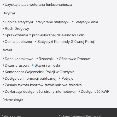
Uzyskaj status weterana funkcjonariusza
Statystyki
Ogólne statystyki
Wybrane statystyki
Statystyki dnia
Ruch Drogowy
Sprawozdania z profilaktycznej działalności Policji
Opinia publiczna
Statystyki Komendy Głównej Policji
Kontakt
Dane kontaktowe
Rzecznik
Oficerowie Prasowi
Dyżur prasowy
Skargi i wnioski
Komendant Wojewódzki Policji w Olsztynie
Dostęp do informacji publicznej
Petycje
Zasady zwrotu kosztów stawiennictwa świadka
Deklaracja dostępności strony internetowej
Dostępność KWP
Ochrona danych
Policja online
Biuletyn Informacji Publicznej