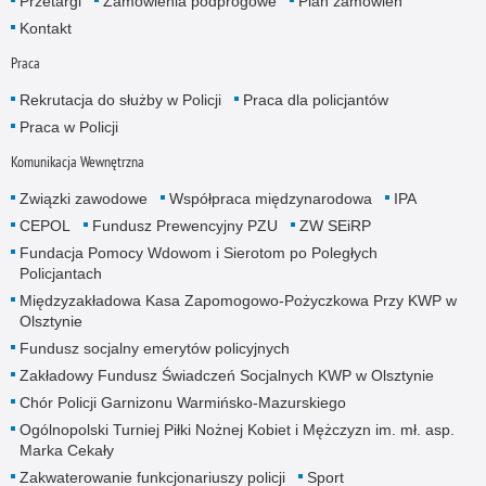
Przetargi
Zamówienia podprogowe
Plan zamówień
Kontakt
Praca
Rekrutacja do służby w Policji
Praca dla policjantów
Praca w Policji
Komunikacja Wewnętrzna
Związki zawodowe
Współpraca międzynarodowa
IPA
CEPOL
Fundusz Prewencyjny PZU
ZW SEiRP
Fundacja Pomocy Wdowom i Sierotom po Poległych
Policjantach
Międzyzakładowa Kasa Zapomogowo-Pożyczkowa Przy KWP w
Olsztynie
Fundusz socjalny emerytów policyjnych
Zakładowy Fundusz Świadczeń Socjalnych KWP w Olsztynie
Chór Policji Garnizonu Warmińsko-Mazurskiego
Ogólnopolski Turniej Piłki Nożnej Kobiet i Mężczyzn im. mł. asp.
Marka Cekały
Zakwaterowanie funkcjonariuszy policji
Sport