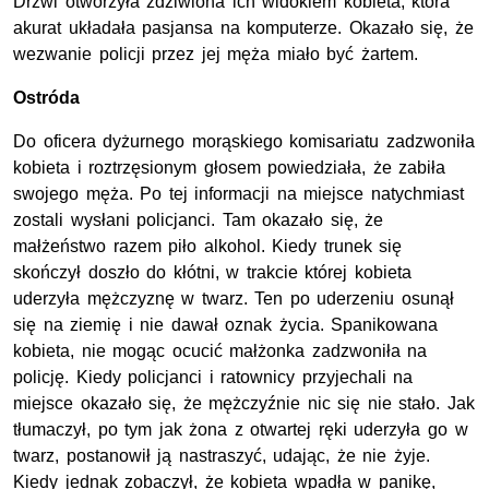
Drzwi otworzyła zdziwiona ich widokiem kobieta, która
akurat układała pasjansa na komputerze. Okazało się, że
wezwanie policji przez jej męża miało być żartem.
Ostróda
Do oficera dyżurnego morąskiego komisariatu zadzwoniła
kobieta i roztrzęsionym głosem powiedziała, że zabiła
swojego męża. Po tej informacji na miejsce natychmiast
zostali wysłani policjanci. Tam okazało się, że
małżeństwo razem piło alkohol. Kiedy trunek się
skończył doszło do kłótni, w trakcie której kobieta
uderzyła mężczyznę w twarz. Ten po uderzeniu osunął
się na ziemię i nie dawał oznak życia. Spanikowana
kobieta, nie mogąc ocucić małżonka zadzwoniła na
policję. Kiedy policjanci i ratownicy przyjechali na
miejsce okazało się, że mężczyźnie nic się nie stało. Jak
tłumaczył, po tym jak żona z otwartej ręki uderzyła go w
twarz, postanowił ją nastraszyć, udając, że nie żyje.
Kiedy jednak zobaczył, że kobieta wpadła w panikę,