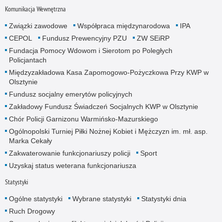
Komunikacja Wewnętrzna
Związki zawodowe
Współpraca międzynarodowa
IPA
CEPOL
Fundusz Prewencyjny PZU
ZW SEiRP
Fundacja Pomocy Wdowom i Sierotom po Poległych
Policjantach
Międzyzakładowa Kasa Zapomogowo-Pożyczkowa Przy KWP w
Olsztynie
Fundusz socjalny emerytów policyjnych
Zakładowy Fundusz Świadczeń Socjalnych KWP w Olsztynie
Chór Policji Garnizonu Warmińsko-Mazurskiego
Ogólnopolski Turniej Piłki Nożnej Kobiet i Mężczyzn im. mł. asp.
Marka Cekały
Zakwaterowanie funkcjonariuszy policji
Sport
Uzyskaj status weterana funkcjonariusza
Statystyki
Ogólne statystyki
Wybrane statystyki
Statystyki dnia
Ruch Drogowy