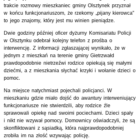
trakcie rozmowy mieszkaniec gminy Olsztynek przyznał
w końcu funkcjonariuszom, że rzekomy „pijany kierowca”
to jego znajomy, który jest mu winien pieniądze.
Dwie godziny później oficer dyżurny Komisariatu Policji
w Olsztynku odebrał kolejny telefon z prośba o
interwencję. Z informacji zgłaszającej wynikało, że w
jednym z mieszkań na terenie gminy Gietrzwałd
prawdopodobnie nietrzeźwi rodzice opiekują się małymi
dziećmi, a z mieszkania słychać krzyki i wołanie dzieci o
pomoc.
Na miejsce natychmiast pojechali policjanci. W
mieszkaniu gdzie miało dojść do awantury interweniujący
funkcjonariusze nie stwierdzili, aby rodzice źle
sprawowali opiekę nad swoimi pociechami. Dzieci spały
i nikt nie wzywał pomocy. Domownicy oświadczyli, że są
skonfliktowani z sąsiadką, która najprawdopodobniej
zrobiła im na złość wzywając policję.