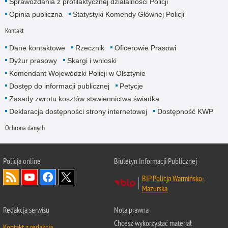
Sprawozdania z profilaktycznej działalności Policji
Opinia publiczna
Statystyki Komendy Głównej Policji
Kontakt
Dane kontaktowe
Rzecznik
Oficerowie Prasowi
Dyżur prasowy
Skargi i wnioski
Komendant Wojewódzki Policji w Olsztynie
Dostęp do informacji publicznej
Petycje
Zasady zwrotu kosztów stawiennictwa świadka
Deklaracja dostępności strony internetowej
Dostępność KWP
Ochrona danych
Policja online
Biuletyn Informacji Publicznej
BIP Policja Warmińsko-
Mazurska
Redakcja serwisu
Nota prawna
Chcesz wykorzystać materiał
Kontakt z redakcją