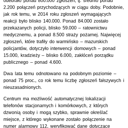
odebrało ponad 800.000 zgłoszeń, tj. średnio ponad
2.200 połączeń przychodzących w ciągu doby. Podobnie,
jak rok temu, w 2014 roku zgłoszeń wymagających
reakcji było blisko 140.000. Ponad 84.000 zostało
przekazanych policji, blisko 59.000 – ratownictwu
medycznemu, a ponad 8.500 straży pożarnej. Najwięcej
zgłoszeń, które trafiły do warmińsko – mazurskich
policjantów, dotyczyło interwencji domowych – ponad
15.000, kradzieży – blisko 6.000, zakłóceń porządku
publicznego – ponad 4.600.
Dwa lata temu odnotowano na podobnym poziomie –
ponad 75 proc., co rok temu liczbę zgłoszeń fałszywych i
nieuzasadnionych.
Centrum ma możliwość automatycznej lokalizacji
telefonów stacjonarnych i komórkowych, z których
dzwonią osoby i mogą szybko, sprawnie określać
miejsce, z którego wykonane zostało połączenie na
numer alarmowy 112, weryfikować dane dotyczące