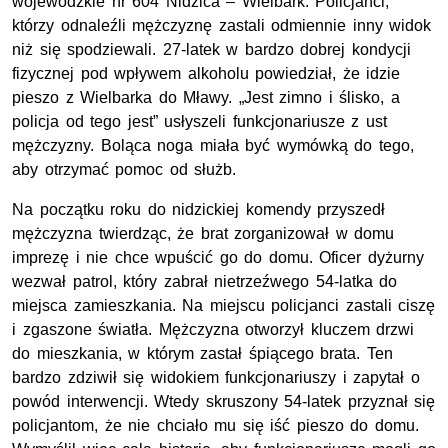
wojewódzkie nr 604 Nidzica – Wielbark. Policjanci,
którzy odnaleźli mężczyznę zastali odmiennie inny widok
niż się spodziewali. 27-latek w bardzo dobrej kondycji
fizycznej pod wpływem alkoholu powiedział, że idzie
pieszo z Wielbarka do Mławy. „Jest zimno i ślisko, a
policja od tego jest” usłyszeli funkcjonariusze z ust
mężczyzny. Boląca noga miała być wymówką do tego,
aby otrzymać pomoc od służb.
Na początku roku do nidzickiej komendy przyszedł
mężczyzna twierdząc, że brat zorganizował w domu
imprezę i nie chce wpuścić go do domu. Oficer dyżurny
wezwał patrol, który zabrał nietrzeźwego 54-latka do
miejsca zamieszkania. Na miejscu policjanci zastali ciszę
i zgaszone światła. Mężczyzna otworzył kluczem drzwi
do mieszkania, w którym zastał śpiącego brata. Ten
bardzo zdziwił się widokiem funkcjonariuszy i zapytał o
powód interwencji. Wtedy skruszony 54-latek przyznał się
policjantom, że nie chciało mu się iść pieszo do domu.