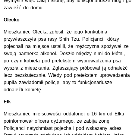
Wymyślił więc całą historię, aby funkcjonariusze mogli go
zawieźć do domu.
Olecko
Mieszkaniec Olecka zgłosił, że jego konkubina
przywłaszczyła psa rasy Shih Tzu. Policjanci, którzy
pojechali na miejsce ustalili, że mężczyzna spożywał ze
swoją partnerką alkohol. Doszło między nimi do kłótni,
po czym kobieta pod pretekstem wyprowadzenia psa
wyszła z mieszkania. Zgłaszający próbował ją odnaleźć
lecz bezskutecznie. Wtedy pod pretekstem uprowadzenia
pupila zawiadomił policję, aby to funkcjonariusze
odnaleźli kobietę.
Ełk
Mieszkaniec miejscowości oddalonej o 16 km od Ełku
poinformował oficera dyżurnego, że zabija żonę.
Policjanci natychmiast pojechali pod wskazany adres.