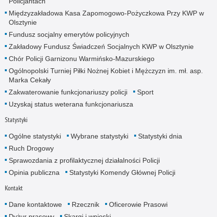
Policjantach
Międzyzakładowa Kasa Zapomogowo-Pożyczkowa Przy KWP w
Olsztynie
Fundusz socjalny emerytów policyjnych
Zakładowy Fundusz Świadczeń Socjalnych KWP w Olsztynie
Chór Policji Garnizonu Warmińsko-Mazurskiego
Ogólnopolski Turniej Piłki Nożnej Kobiet i Mężczyzn im. mł. asp.
Marka Cekały
Zakwaterowanie funkcjonariuszy policji
Sport
Uzyskaj status weterana funkcjonariusza
Statystyki
Ogólne statystyki
Wybrane statystyki
Statystyki dnia
Ruch Drogowy
Sprawozdania z profilaktycznej działalności Policji
Opinia publiczna
Statystyki Komendy Głównej Policji
Kontakt
Dane kontaktowe
Rzecznik
Oficerowie Prasowi
Dyżur prasowy
Skargi i wnioski