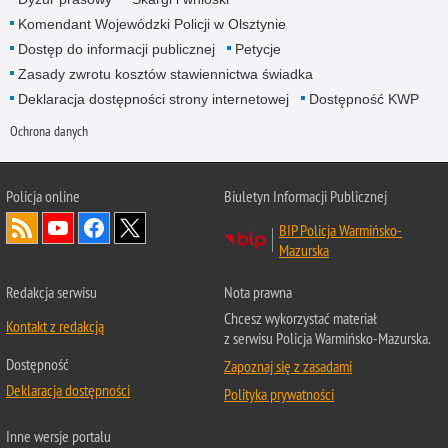
Komendant Wojewódzki Policji w Olsztynie
Dostęp do informacji publicznej
Petycje
Zasady zwrotu kosztów stawiennictwa świadka
Deklaracja dostępności strony internetowej
Dostępność KWP
Ochrona danych
Policja online
Biuletyn Informacji Publicznej
BIP Policja Warmińsko-
Mazurska
Redakcja serwisu
Nota prawna
Chcesz wykorzystać materiał
Kontakt z redakcją
z serwisu Policja Warmińsko-Mazurska.
Dostępność
Zapoznaj się z zasadami
Deklaracja dostępności
Polityka prywatności
Inne wersje portalu