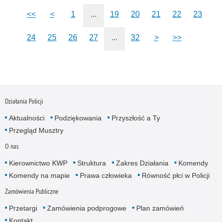
<<
<
1
...
19
20
21
22
23
24
25
26
27
...
32
>
>>
Działania Policji
Aktualności
Podziękowania
Przyszłość a Ty
Przegląd Musztry
O nas
Kierownictwo KWP
Struktura
Zakres Działania
Komendy
Komendy na mapie
Prawa człowieka
Równość płci w Policji
Zamówienia Publiczne
Przetargi
Zamówienia podprogowe
Plan zamówień
Kontakt