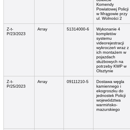
Komendy
Powiatowej Policji
w Mrągowie przy
ul. Wolności 2
Z-t-
Array
51314000-6
Wykonanie 4
P/23/2023
kompletów
systemu
videorejestracji
wykroczeń wraz z
ich montażem w
pojazdach
służbowych na
potrzeby KWP w
Olsztynie
Z-t-
Array
09111210-5
Dostawa węgla
P/25/2023
kamiennego i
ekogroszku do
jednostek Policji
województwa
warmińsko-
mazurskiego