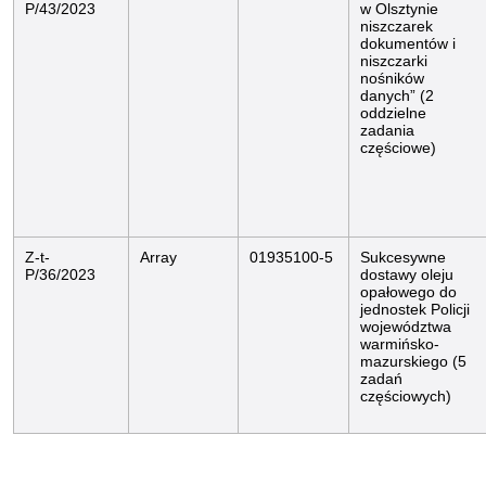
P/43/2023
w Olsztynie
niszczarek
dokumentów i
niszczarki
nośników
danych” (2
oddzielne
zadania
częściowe)
Z-t-
Array
01935100-5
Sukcesywne
P/36/2023
dostawy oleju
opałowego do
jednostek Policji
województwa
warmińsko-
mazurskiego (5
zadań
częściowych)