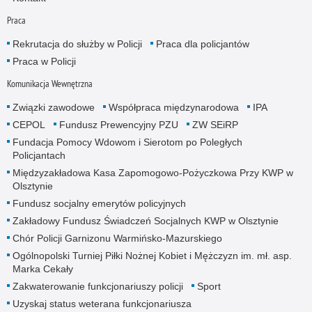
Praca
Rekrutacja do służby w Policji
Praca dla policjantów
Praca w Policji
Komunikacja Wewnętrzna
Związki zawodowe
Współpraca międzynarodowa
IPA
CEPOL
Fundusz Prewencyjny PZU
ZW SEiRP
Fundacja Pomocy Wdowom i Sierotom po Poległych
Policjantach
Międzyzakładowa Kasa Zapomogowo-Pożyczkowa Przy KWP w
Olsztynie
Fundusz socjalny emerytów policyjnych
Zakładowy Fundusz Świadczeń Socjalnych KWP w Olsztynie
Chór Policji Garnizonu Warmińsko-Mazurskiego
Ogólnopolski Turniej Piłki Nożnej Kobiet i Mężczyzn im. mł. asp.
Marka Cekały
Zakwaterowanie funkcjonariuszy policji
Sport
Uzyskaj status weterana funkcjonariusza