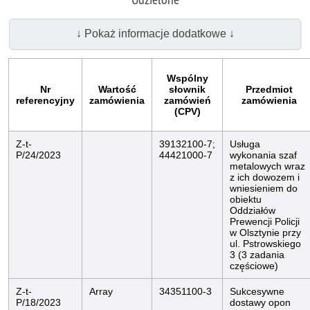
↓ Pokaż informacje dodatkowe ↓
Wspólny
Nr
Wartość
słownik
Przedmiot
referencyjny
zamówienia
zamówień
zamówienia
(CPV)
Z-t-
39132100-7;
Usługa
P/24/2023
44421000-7
wykonania szaf
metalowych wraz
z ich dowozem i
wniesieniem do
obiektu
Oddziałów
Prewencji Policji
w Olsztynie przy
ul. Pstrowskiego
3 (3 zadania
częściowe)
Z-t-
Array
34351100-3
Sukcesywne
P/18/2023
dostawy opon