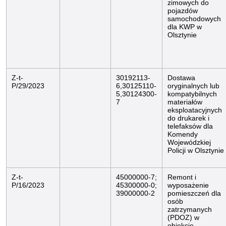
zimowych do
pojazdów
samochodowych
dla KWP w
Olsztynie
Z-t-
30192113-
Dostawa
P/29/2023
6,30125110-
oryginalnych lub
5,30124300-
kompatybilnych
7
materiałów
eksploatacyjnych
do drukarek i
telefaksów dla
Komendy
Wojewódzkiej
Policji w Olsztynie
Z-t-
45000000-7;
Remont i
P/16/2023
45300000-0;
wyposażenie
39000000-2
pomieszczeń dla
osób
zatrzymanych
(PDOZ) w
obiekcie