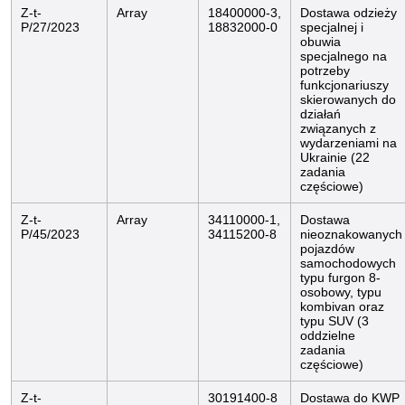
Z-t-
Array
18400000-3,
Dostawa odzieży
P/27/2023
18832000-0
specjalnej i
obuwia
specjalnego na
potrzeby
funkcjonariuszy
skierowanych do
działań
związanych z
wydarzeniami na
Ukrainie (22
zadania
częściowe)
Z-t-
Array
34110000-1,
Dostawa
P/45/2023
34115200-8
nieoznakowanych
pojazdów
samochodowych
typu furgon 8-
osobowy, typu
kombivan oraz
typu SUV (3
oddzielne
zadania
częściowe)
Z-t-
30191400-8
Dostawa do KWP