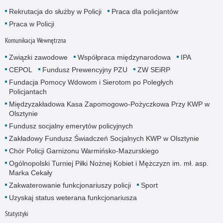
Rekrutacja do służby w Policji
Praca dla policjantów
Praca w Policji
Komunikacja Wewnętrzna
Związki zawodowe
Współpraca międzynarodowa
IPA
CEPOL
Fundusz Prewencyjny PZU
ZW SEiRP
Fundacja Pomocy Wdowom i Sierotom po Poległych
Policjantach
Międzyzakładowa Kasa Zapomogowo-Pożyczkowa Przy KWP w
Olsztynie
Fundusz socjalny emerytów policyjnych
Zakładowy Fundusz Świadczeń Socjalnych KWP w Olsztynie
Chór Policji Garnizonu Warmińsko-Mazurskiego
Ogólnopolski Turniej Piłki Nożnej Kobiet i Mężczyzn im. mł. asp.
Marka Cekały
Zakwaterowanie funkcjonariuszy policji
Sport
Uzyskaj status weterana funkcjonariusza
Statystyki