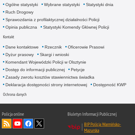
Ogólne statystyki
Wybrane statystyki
Statystyki dnia
Ruch Drogowy
Sprawozdania z profilaktycznej działalności Policji
Opinia publiczna
Statystyki Komendy Głównej Policji
Kontakt
Dane kontaktowe
Rzecznik
Oficerowie Prasowi
Dyżur prasowy
Skargi i wnioski
Komendant Wojewódzki Policji w Olsztynie
Dostęp do informacji publicznej
Petycje
Zasady zwrotu kosztów stawiennictwa świadka
Deklaracja dostępności strony internetowej
Dostępność KWP
Ochrona danych
Policja online
Biuletyn Informacji Publicznej
BIP Policja Warmińsko-
Mazurska