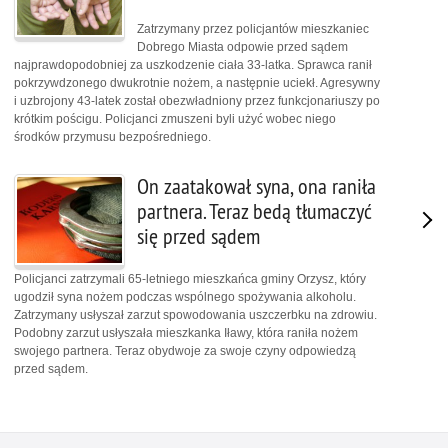
Zatrzymany przez policjantów mieszkaniec
Dobrego Miasta odpowie przed sądem
najprawdopodobniej za uszkodzenie ciała 33-latka. Sprawca ranił
pokrzywdzonego dwukrotnie nożem, a następnie uciekł. Agresywny
i uzbrojony 43-latek został obezwładniony przez funkcjonariuszy po
krótkim pościgu. Policjanci zmuszeni byli użyć wobec niego
środków przymusu bezpośredniego.
On zaatakował syna, ona raniła
partnera. Teraz bedą tłumaczyć
się przed sądem
Policjanci zatrzymali 65-letniego mieszkańca gminy Orzysz, który
ugodził syna nożem podczas wspólnego spożywania alkoholu.
Zatrzymany usłyszał zarzut spowodowania uszczerbku na zdrowiu.
Podobny zarzut usłyszała mieszkanka Iławy, która raniła nożem
swojego partnera. Teraz obydwoje za swoje czyny odpowiedzą
przed sądem.