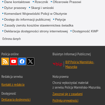
Dane kontaktowe
Rzecznik
Oficerowie Prasowi
Dyżur prasowy
Skargi i wnioski
Komendant Wojewódzki Policji w Olsztynie
Dostęp do informacji publicznej
Petycje
Zasady zwrotu kosztów stawiennictwa świadka
Deklaracja dostępności strony internetowej
Dostępność KWP
Ochrona danych
Policja online
Biuletyn Informacji Publicznej
BIP Policja Warmińsko-
Mazurska
Redakcja serwisu
Nota prawna
Chcesz wykorzystać materiał
Kontakt z redakcją
z serwisu Policja Warmińsko-Mazurska.
Dostępność
Zapoznaj się z zasadami
Deklaracja dostępności
Polityka prywatności