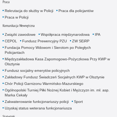
Praca
Rekrutacja do służby w Policji
Praca dla policjantów
Praca w Policji
Komunikacja Wewnętrzna
Związki zawodowe
Współpraca międzynarodowa
IPA
CEPOL
Fundusz Prewencyjny PZU
ZW SEiRP
Fundacja Pomocy Wdowom i Sierotom po Poległych
Policjantach
Międzyzakładowa Kasa Zapomogowo-Pożyczkowa Przy KWP w
Olsztynie
Fundusz socjalny emerytów policyjnych
Zakładowy Fundusz Świadczeń Socjalnych KWP w Olsztynie
Chór Policji Garnizonu Warmińsko-Mazurskiego
Ogólnopolski Turniej Piłki Nożnej Kobiet i Mężczyzn im. mł. asp.
Marka Cekały
Zakwaterowanie funkcjonariuszy policji
Sport
Uzyskaj status weterana funkcjonariusza
Statystyki