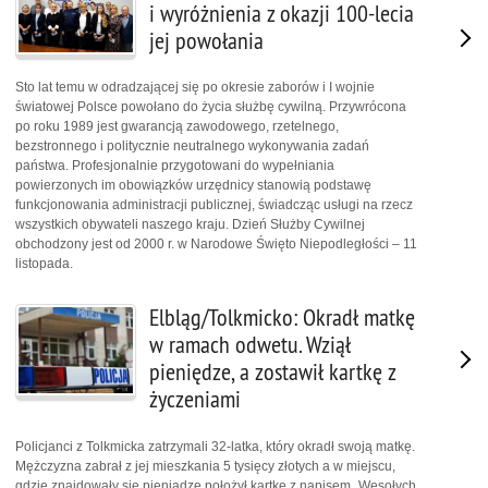
i wyróżnienia z okazji 100-lecia
jej powołania
Sto lat temu w odradzającej się po okresie zaborów i I wojnie
światowej Polsce powołano do życia służbę cywilną. Przywrócona
po roku 1989 jest gwarancją zawodowego, rzetelnego,
bezstronnego i politycznie neutralnego wykonywania zadań
państwa. Profesjonalnie przygotowani do wypełniania
powierzonych im obowiązków urzędnicy stanowią podstawę
funkcjonowania administracji publicznej, świadcząc usługi na rzecz
wszystkich obywateli naszego kraju. Dzień Służby Cywilnej
obchodzony jest od 2000 r. w Narodowe Święto Niepodległości – 11
listopada.
Elbląg/Tolkmicko: Okradł matkę
w ramach odwetu. Wziął
pieniędze, a zostawił kartkę z
życzeniami
Policjanci z Tolkmicka zatrzymali 32-latka, który okradł swoją matkę.
Mężczyzna zabrał z jej mieszkania 5 tysięcy złotych a w miejscu,
gdzie znajdowały się pieniądze położył kartkę z napisem „Wesołych