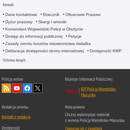
Kontakt
Dane kontaktowe
Rzecznik
Oficerowie Prasowi
Dyżur prasowy
Skargi i wnioski
Komendant Wojewódzki Policji w Olsztynie
Dostęp do informacji publicznej
Petycje
Zasady zwrotu kosztów stawiennictwa świadka
Deklaracja dostępności strony internetowej
Dostępność KWP
Ochrona danych
Policja online
Biuletyn Informacji Publicznej
BIP Policja Warmińsko-
Mazurska
Redakcja serwisu
Nota prawna
Chcesz wykorzystać materiał
Kontakt z redakcją
z serwisu Policja Warmińsko-Mazurska.
Dostępność
Zapoznaj się z zasadami