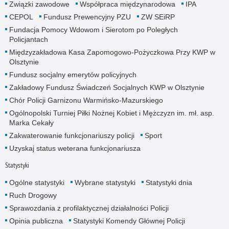
Związki zawodowe
Współpraca międzynarodowa
IPA
CEPOL
Fundusz Prewencyjny PZU
ZW SEiRP
Fundacja Pomocy Wdowom i Sierotom po Poległych
Policjantach
Międzyzakładowa Kasa Zapomogowo-Pożyczkowa Przy KWP w
Olsztynie
Fundusz socjalny emerytów policyjnych
Zakładowy Fundusz Świadczeń Socjalnych KWP w Olsztynie
Chór Policji Garnizonu Warmińsko-Mazurskiego
Ogólnopolski Turniej Piłki Nożnej Kobiet i Mężczyzn im. mł. asp.
Marka Cekały
Zakwaterowanie funkcjonariuszy policji
Sport
Uzyskaj status weterana funkcjonariusza
Statystyki
Ogólne statystyki
Wybrane statystyki
Statystyki dnia
Ruch Drogowy
Sprawozdania z profilaktycznej działalności Policji
Opinia publiczna
Statystyki Komendy Głównej Policji