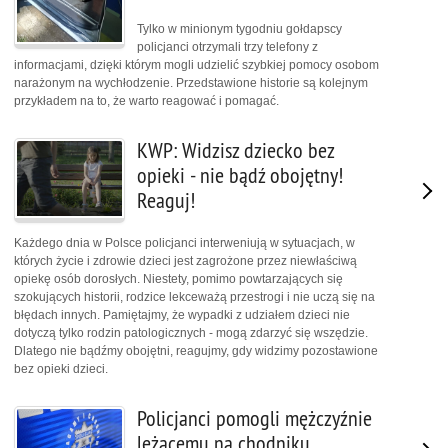
Tylko w minionym tygodniu gołdapscy
policjanci otrzymali trzy telefony z
informacjami, dzięki którym mogli udzielić szybkiej pomocy osobom
narażonym na wychłodzenie. Przedstawione historie są kolejnym
przykładem na to, że warto reagować i pomagać.
KWP: Widzisz dziecko bez
opieki - nie bądź obojętny!
Reaguj!
Każdego dnia w Polsce policjanci interweniują w sytuacjach, w
których życie i zdrowie dzieci jest zagrożone przez niewłaściwą
opiekę osób dorosłych. Niestety, pomimo powtarzających się
szokujących historii, rodzice lekceważą przestrogi i nie uczą się na
błędach innych. Pamiętajmy, że wypadki z udziałem dzieci nie
dotyczą tylko rodzin patologicznych - mogą zdarzyć się wszędzie.
Dlatego nie bądźmy obojętni, reagujmy, gdy widzimy pozostawione
bez opieki dzieci.
Policjanci pomogli mężczyźnie
leżącemu na chodniku