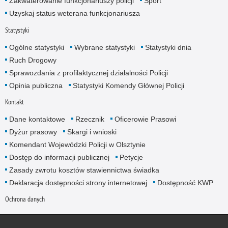
Zakwaterowanie funkcjonariuszy policji
Sport
Uzyskaj status weterana funkcjonariusza
Statystyki
Ogólne statystyki
Wybrane statystyki
Statystyki dnia
Ruch Drogowy
Sprawozdania z profilaktycznej działalności Policji
Opinia publiczna
Statystyki Komendy Głównej Policji
Kontakt
Dane kontaktowe
Rzecznik
Oficerowie Prasowi
Dyżur prasowy
Skargi i wnioski
Komendant Wojewódzki Policji w Olsztynie
Dostęp do informacji publicznej
Petycje
Zasady zwrotu kosztów stawiennictwa świadka
Deklaracja dostępności strony internetowej
Dostępność KWP
Ochrona danych