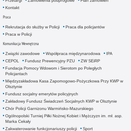
Przetargi
Zamówienia podprogowe
Plan zamówień
Kontakt
Praca
Rekrutacja do służby w Policji
Praca dla policjantów
Praca w Policji
Komunikacja Wewnętrzna
Związki zawodowe
Współpraca międzynarodowa
IPA
CEPOL
Fundusz Prewencyjny PZU
ZW SEiRP
Fundacja Pomocy Wdowom i Sierotom po Poległych
Policjantach
Międzyzakładowa Kasa Zapomogowo-Pożyczkowa Przy KWP w
Olsztynie
Fundusz socjalny emerytów policyjnych
Zakładowy Fundusz Świadczeń Socjalnych KWP w Olsztynie
Chór Policji Garnizonu Warmińsko-Mazurskiego
Ogólnopolski Turniej Piłki Nożnej Kobiet i Mężczyzn im. mł. asp.
Marka Cekały
Zakwaterowanie funkcjonariuszy policji
Sport