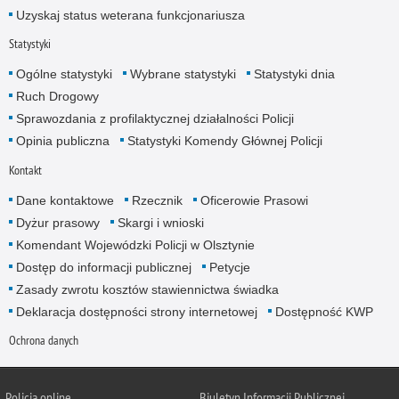
Uzyskaj status weterana funkcjonariusza
Statystyki
Ogólne statystyki
Wybrane statystyki
Statystyki dnia
Ruch Drogowy
Sprawozdania z profilaktycznej działalności Policji
Opinia publiczna
Statystyki Komendy Głównej Policji
Kontakt
Dane kontaktowe
Rzecznik
Oficerowie Prasowi
Dyżur prasowy
Skargi i wnioski
Komendant Wojewódzki Policji w Olsztynie
Dostęp do informacji publicznej
Petycje
Zasady zwrotu kosztów stawiennictwa świadka
Deklaracja dostępności strony internetowej
Dostępność KWP
Ochrona danych
Policja online
Biuletyn Informacji Publicznej