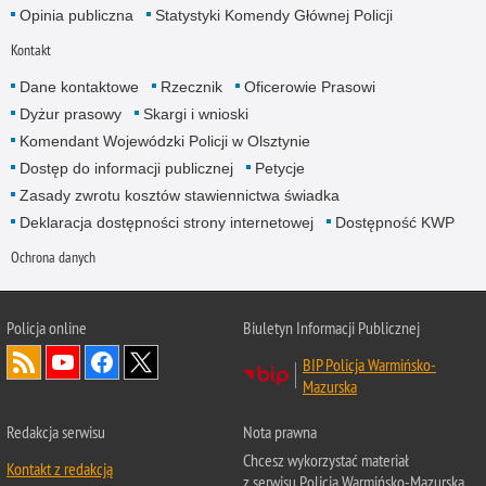
Opinia publiczna
Statystyki Komendy Głównej Policji
Kontakt
Dane kontaktowe
Rzecznik
Oficerowie Prasowi
Dyżur prasowy
Skargi i wnioski
Komendant Wojewódzki Policji w Olsztynie
Dostęp do informacji publicznej
Petycje
Zasady zwrotu kosztów stawiennictwa świadka
Deklaracja dostępności strony internetowej
Dostępność KWP
Ochrona danych
Policja online
Biuletyn Informacji Publicznej
BIP Policja Warmińsko-
Mazurska
Redakcja serwisu
Nota prawna
Chcesz wykorzystać materiał
Kontakt z redakcją
z serwisu Policja Warmińsko-Mazurska.