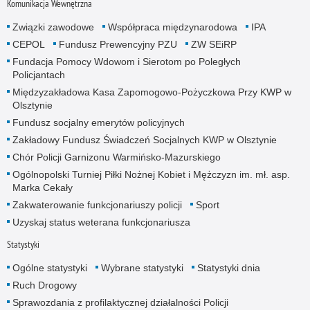
Komunikacja Wewnętrzna
Związki zawodowe
Współpraca międzynarodowa
IPA
CEPOL
Fundusz Prewencyjny PZU
ZW SEiRP
Fundacja Pomocy Wdowom i Sierotom po Poległych
Policjantach
Międzyzakładowa Kasa Zapomogowo-Pożyczkowa Przy KWP w
Olsztynie
Fundusz socjalny emerytów policyjnych
Zakładowy Fundusz Świadczeń Socjalnych KWP w Olsztynie
Chór Policji Garnizonu Warmińsko-Mazurskiego
Ogólnopolski Turniej Piłki Nożnej Kobiet i Mężczyzn im. mł. asp.
Marka Cekały
Zakwaterowanie funkcjonariuszy policji
Sport
Uzyskaj status weterana funkcjonariusza
Statystyki
Ogólne statystyki
Wybrane statystyki
Statystyki dnia
Ruch Drogowy
Sprawozdania z profilaktycznej działalności Policji