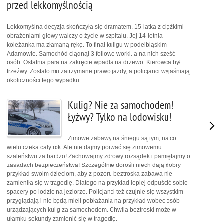
przed lekkomyślnością
Lekkomyślna decyzja skończyła się dramatem. 15-latka z ciężkimi
obrażeniami głowy walczy o życie w szpitalu. Jej 14-letnia
koleżanka ma złamaną rękę. To finał kuligu w podelbląskim
Adamowie. Samochód ciągnął 3 foliowe worki, a na nich sześć
osób. Ostatnia para na zakręcie wpadła na drzewo. Kierowca był
trzeźwy. Zostało mu zatrzymane prawo jazdy, a policjanci wyjaśniają
okoliczności tego wypadku.
Kulig? Nie za samochodem!
Łyżwy? Tylko na lodowisku!
Zimowe zabawy na śniegu są tym, na co
wielu czeka cały rok. Ale nie dajmy porwać się zimowemu
szaleństwu za bardzo! Zachowajmy zdrowy rozsądek i pamiętajmy o
zasadach bezpieczeństwa! Szczególnie dorośli niech dają dobry
przykład swoim dzieciom, aby z pozoru beztroska zabawa nie
zamieniła się w tragedię. Dlatego na przykład lepiej odpuścić sobie
spacery po lodzie na jeziorze. Policjanci też czujnie się wszystkim
przyglądają i nie będą mieli pobłażania na przykład wobec osób
urządzających kulig za samochodem. Chwila beztroski może w
ułamku sekundy zamienić się w tragedię.