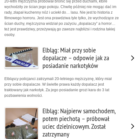
20-letni mężczyzna próbował bronić się przed duchami, które
wychodziły ze ścian jego pokoju. Chwilę później nie mogąc dać im
rady, złapał kuchenny nóż i uciekł do… lasu. Nie jest to historia z
filmowego horroru. Jest ona prawdziwa tyle tylko, że wychodzące ze
ścian duchy, mężczyzna widział po zażyciu „dopalaczy” a horror…
też jest prawdziwy, przeżywają go zawsze najbliżsi i rodzina takiej
osoby.
Elbląg: Miał przy sobie
dopalacze – odpowie jak za
posiadanie narkotyków
Elbląscy policjanci zatrzymali 20-letniego mężczyznę, który miał
przy sobie dopalacze. W świetle prawa każdy dopalacz jest
traktowany jak narkotyk. Za jego posiadanie grozi kara do 3 lat
pozbawienia wolności.
Elbląg: Najpierw samochodem,
potem piechotą – próbował
uciec dzielnicowym. Został
zatrzymany