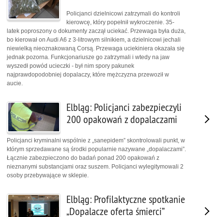
Policjanci dzielnicowi zatrzymali do kontroli
kierowcę, który popełnił wykroczenie. 35-
latek poproszony o dokumenty zaczął uciekać. Przewaga była duża,
bo kierował on Audi A6 z 3-litrowym silnikiem, a dzielnicowi jechali
niewielką nieoznakowaną Corsą. Przewaga uciekiniera okazała się
jednak pozorna. Funkcjonariusze go zatrzymali i wtedy na jaw
wyszedł powód ucieczki - był nim spory pakunek
najprawdopodobniej dopalaczy, które mężczyzna przewoził w
aucie.
Elbląg: Policjanci zabezpieczyli
200 opakowań z dopalaczami
Policjanci kryminalni wspólnie z „sanepidem” skontrolowali punkt, w
którym sprzedawane są środki popularnie nazywane „dopalaczami”.
Łącznie zabezpieczono do badań ponad 200 opakowań z
nieznanymi substancjami oraz suszem. Policjanci wylegitymowali 2
osoby przebywające w sklepie.
Elbląg: Profilaktyczne spotkanie
„Dopalacze oferta śmierci”