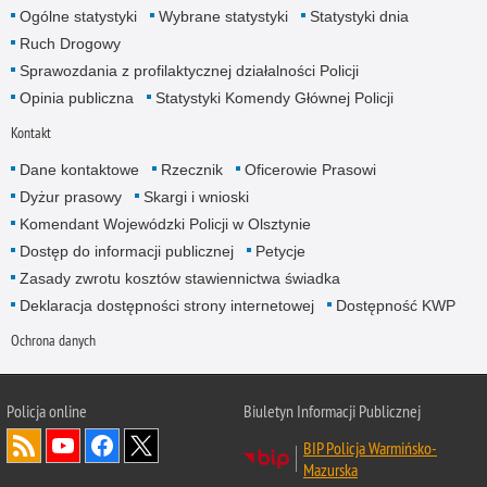
Ogólne statystyki
Wybrane statystyki
Statystyki dnia
Ruch Drogowy
Sprawozdania z profilaktycznej działalności Policji
Opinia publiczna
Statystyki Komendy Głównej Policji
Kontakt
Dane kontaktowe
Rzecznik
Oficerowie Prasowi
Dyżur prasowy
Skargi i wnioski
Komendant Wojewódzki Policji w Olsztynie
Dostęp do informacji publicznej
Petycje
Zasady zwrotu kosztów stawiennictwa świadka
Deklaracja dostępności strony internetowej
Dostępność KWP
Ochrona danych
Policja online
Biuletyn Informacji Publicznej
BIP Policja Warmińsko-
Mazurska