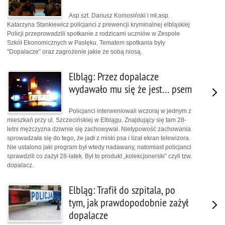
Asp.szt. Dariusz Komosiński i mł.asp.
Katarzyna Stankiewicz policjanci z prewencji kryminalnej elbląskiej
Policji przeprowadzili spotkanie z rodzicami uczniów w Zespole
Szkół Ekonomicznych w Pasłęku. Tematem spotkania były
"Dopalacze” oraz zagrożenie jakie ze sobą niosą.
Elbląg: Przez dopalacze
wydawało mu się że jest… psem
Policjanci interweniowali wczoraj w jednym z
mieszkań przy ul. Szczecińskiej w Elblągu. Znajdujący się tam 28-
letni mężczyzna dziwnie się zachowywał. Nietypowość zachowania
sprowadzała się do tego, że jadł z miski psa i lizał ekran telewizora.
Nie ustalono jaki program był wtedy nadawany, natomiast policjanci
sprawdzili co zażył 28-latek. Był to produkt „kolekcjonerski” czyli tzw.
dopalacz.
Elbląg: Trafił do szpitala, po
tym, jak prawdopodobnie zażył
dopalacze