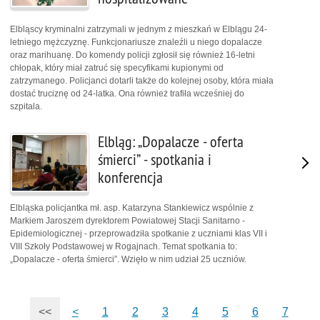
Elbląscy kryminalni zatrzymali w jednym z mieszkań w Elblągu 24-
letniego mężczyznę. Funkcjonariusze znaleźli u niego dopalacze
oraz marihuanę. Do komendy policji zgłosił się również 16-letni
chłopak, który miał zatruć się specyfikami kupionymi od
zatrzymanego. Policjanci dotarli także do kolejnej osoby, która miała
dostać truciznę od 24-latka. Ona również trafiła wcześniej do
szpitala.
Elbląg: „Dopalacze - oferta
śmierci” - spotkania i
konferencja
Elbląska policjantka mł. asp. Katarzyna Stankiewicz wspólnie z
Markiem Jaroszem dyrektorem Powiatowej Stacji Sanitarno -
Epidemiologicznej - przeprowadziła spotkanie z uczniami klas VII i
VIII Szkoły Podstawowej w Rogajnach. Temat spotkania to:
„Dopalacze - oferta śmierci”. Wzięło w nim udział 25 uczniów.
<<
<
1
2
3
4
5
6
7