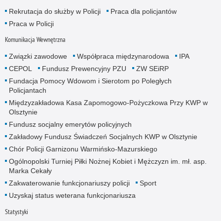
Rekrutacja do służby w Policji
Praca dla policjantów
Praca w Policji
Komunikacja Wewnętrzna
Związki zawodowe
Współpraca międzynarodowa
IPA
CEPOL
Fundusz Prewencyjny PZU
ZW SEiRP
Fundacja Pomocy Wdowom i Sierotom po Poległych
Policjantach
Międzyzakładowa Kasa Zapomogowo-Pożyczkowa Przy KWP w
Olsztynie
Fundusz socjalny emerytów policyjnych
Zakładowy Fundusz Świadczeń Socjalnych KWP w Olsztynie
Chór Policji Garnizonu Warmińsko-Mazurskiego
Ogólnopolski Turniej Piłki Nożnej Kobiet i Mężczyzn im. mł. asp.
Marka Cekały
Zakwaterowanie funkcjonariuszy policji
Sport
Uzyskaj status weterana funkcjonariusza
Statystyki