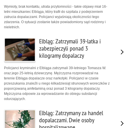
Wymioty, brak kontaktu, utrata przytomności - takie objawy miał 16-
letni mieszkaniec Elbląga, który trafił do szpitala z podejrzeniem
zatrucia dopalaczami. Policjanci wyjaśniają okoliczności tego
zdarzenia. O sytuacji zostanie także powiadomiony sąd rodzinny i
nieletnich.
Elbląg: Zatrzymali 39-latka i
zabezpieczyli ponad 3
kilogramy dopalaczy
Policjanci kryminalni z Elbląga zatrzymali 39-letniego Tomasza W.
oraz jego 25-letnią dziewczynę. Mężczyzna rozprowadzał na
terenie Elbląga dopalacze oraz narkotyki. Policjanci w czasie
przeszukania znaleźli u niego kilkadziesiąt strunowych woreczków z
poporcjowaną amfetaminą oraz ponad 3 kilogramy dopalaczy.
Mężczyzna odpowie za wprowadzanie do obiegu substancji
odurzających.
Elbląg: Zatrzymany za handel
dopalaczami. Dwie osoby
hospitalizowane