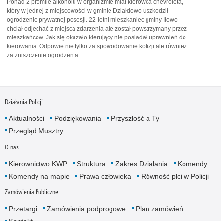
Ponad 2 promile alkoholu w organizmie miał kierowca chevroleta,
który w jednej z miejscowości w gminie Działdowo uszkodził
ogrodzenie prywatnej posesji. 22-letni mieszkaniec gminy Iłowo
chciał odjechać z miejsca zdarzenia ale został powstrzymany przez
mieszkańców. Jak się okazało kierujący nie posiadał uprawnień do
kierowania. Odpowie nie tylko za spowodowanie kolizji ale również
za zniszczenie ogrodzenia.
Działania Policji
Aktualności
Podziękowania
Przyszłość a Ty
Przegląd Musztry
O nas
Kierownictwo KWP
Struktura
Zakres Działania
Komendy
Komendy na mapie
Prawa człowieka
Równość płci w Policji
Zamówienia Publiczne
Przetargi
Zamówienia podprogowe
Plan zamówień
Kontakt