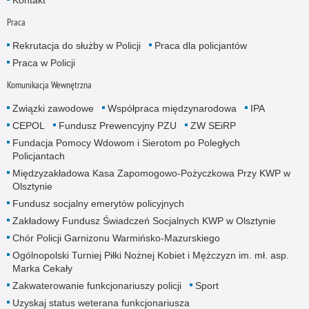
Praca
Rekrutacja do służby w Policji
Praca dla policjantów
Praca w Policji
Komunikacja Wewnętrzna
Związki zawodowe
Współpraca międzynarodowa
IPA
CEPOL
Fundusz Prewencyjny PZU
ZW SEiRP
Fundacja Pomocy Wdowom i Sierotom po Poległych
Policjantach
Międzyzakładowa Kasa Zapomogowo-Pożyczkowa Przy KWP w
Olsztynie
Fundusz socjalny emerytów policyjnych
Zakładowy Fundusz Świadczeń Socjalnych KWP w Olsztynie
Chór Policji Garnizonu Warmińsko-Mazurskiego
Ogólnopolski Turniej Piłki Nożnej Kobiet i Mężczyzn im. mł. asp.
Marka Cekały
Zakwaterowanie funkcjonariuszy policji
Sport
Uzyskaj status weterana funkcjonariusza