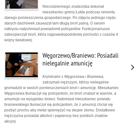
Niecodziennego znaleziska dokonał
mieszkaniec gminy Łukta podczas remontu
starego pomieszczenia gospodarczego. Po zdjęciu jednego rzędu
starych dachówek zauważył tam długą broń palną. O swoim
odkryciu natychmiast powiadomił policjantów. Funkcjonariusze
zabezpieczyli broń, która najprawdopodobniej pochodzi z czasów II
wojny światowej.
Węgorzewo/Braniewo: Posiadali
nielegalnie amunicję
Kryminalni z Węgorzewa i Braniewa,
zatrzymali mężczyzn, którzy nielegalnie
gromadzili w swoich pomieszczeniach broń i amunicję. Mieszkaniec
Węgorzewa tłumaczył się policjantom, że broń znalazł w wannie, a
amunicje na wysypisku śmieci. Natomiast mieszkaniec powiatu
braniewskiego tłumaczył się policjantom, że z amunicji chciał się
pozbyć prochu aby metal spieniężyć na skupie złomu. Dodatkowo
mężczyzna posiadał alkohol i papierosy bez polskich znaków
akcyzy.