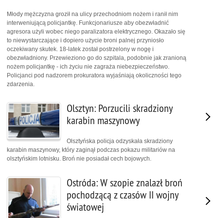
Młody mężczyzna groził na ulicy przechodniom nożem i ranił nim
interweniującą policjantkę. Funkcjonariusze aby obezwładnić
agresora użyli wobec niego paralizatora elektrycznego. Okazało się
to niewystarczające i dopiero użycie broni palnej przyniosło
oczekiwany skutek. 18-latek został postrzelony w nogę i
obezwładniony. Przewieziono go do szpitala, podobnie jak zranioną
nożem policjantkę - ich życiu nie zagraża niebezpieczeństwo.
Policjanci pod nadzorem prokuratora wyjaśniają okoliczności tego
zdarzenia.
Olsztyn: Porzucili skradziony
karabin maszynowy
Olsztyńska policja odzyskała skradziony
karabin maszynowy, który zaginął podczas pokazu militariów na
olsztyńskim lotnisku. Broń nie posiadał cech bojowych.
Ostróda: W szopie znalazł broń
pochodzącą z czasów II wojny
światowej