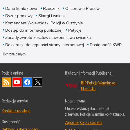
Dane kontaktowe
Rzecznik
Oficerowie Prasowi
Dyżur prasowy
Skargi i wnioski
Komendant Wojewódzki Policji w Olsztynie
Dostęp do informacji publicznej
Petycje
Zasady zwrotu kosztów stawiennictwa świadka
Deklaracja dostępności strony internetowej
Dostępność KWP
Ochrona danych
Policja online
Biuletyn Informacji Publicznej
BIP Policja Warmińsko-
Mazurska
Redakcja serwisu
Nota prawna
Chcesz wykorzystać materiał
Kontakt z redakcją
z serwisu Policja Warmińsko-Mazurska.
Dostępność
Zapoznaj się z zasadami
Deklaracja dostępności