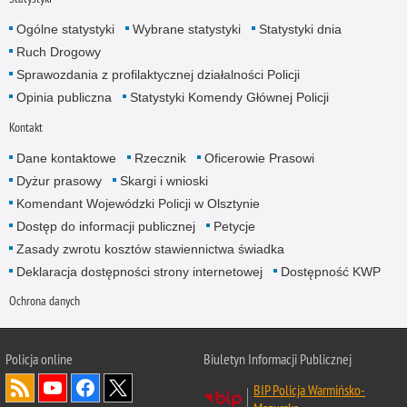
Ogólne statystyki
Wybrane statystyki
Statystyki dnia
Ruch Drogowy
Sprawozdania z profilaktycznej działalności Policji
Opinia publiczna
Statystyki Komendy Głównej Policji
Kontakt
Dane kontaktowe
Rzecznik
Oficerowie Prasowi
Dyżur prasowy
Skargi i wnioski
Komendant Wojewódzki Policji w Olsztynie
Dostęp do informacji publicznej
Petycje
Zasady zwrotu kosztów stawiennictwa świadka
Deklaracja dostępności strony internetowej
Dostępność KWP
Ochrona danych
Policja online
Biuletyn Informacji Publicznej
BIP Policja Warmińsko-