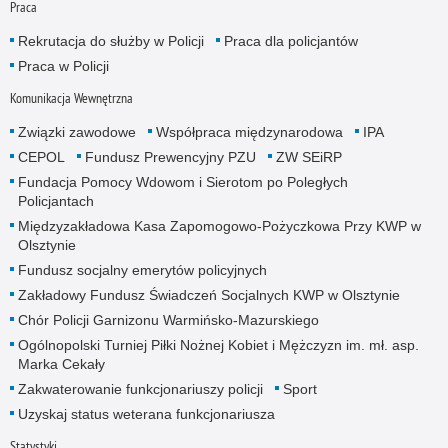
Praca
Rekrutacja do służby w Policji
Praca dla policjantów
Praca w Policji
Komunikacja Wewnętrzna
Związki zawodowe
Współpraca międzynarodowa
IPA
CEPOL
Fundusz Prewencyjny PZU
ZW SEiRP
Fundacja Pomocy Wdowom i Sierotom po Poległych
Policjantach
Międzyzakładowa Kasa Zapomogowo-Pożyczkowa Przy KWP w
Olsztynie
Fundusz socjalny emerytów policyjnych
Zakładowy Fundusz Świadczeń Socjalnych KWP w Olsztynie
Chór Policji Garnizonu Warmińsko-Mazurskiego
Ogólnopolski Turniej Piłki Nożnej Kobiet i Mężczyzn im. mł. asp.
Marka Cekały
Zakwaterowanie funkcjonariuszy policji
Sport
Uzyskaj status weterana funkcjonariusza
Statystyki