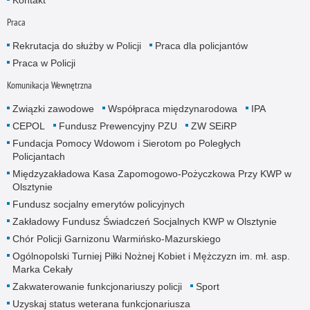
Praca
Rekrutacja do służby w Policji
Praca dla policjantów
Praca w Policji
Komunikacja Wewnętrzna
Związki zawodowe
Współpraca międzynarodowa
IPA
CEPOL
Fundusz Prewencyjny PZU
ZW SEiRP
Fundacja Pomocy Wdowom i Sierotom po Poległych
Policjantach
Międzyzakładowa Kasa Zapomogowo-Pożyczkowa Przy KWP w
Olsztynie
Fundusz socjalny emerytów policyjnych
Zakładowy Fundusz Świadczeń Socjalnych KWP w Olsztynie
Chór Policji Garnizonu Warmińsko-Mazurskiego
Ogólnopolski Turniej Piłki Nożnej Kobiet i Mężczyzn im. mł. asp.
Marka Cekały
Zakwaterowanie funkcjonariuszy policji
Sport
Uzyskaj status weterana funkcjonariusza