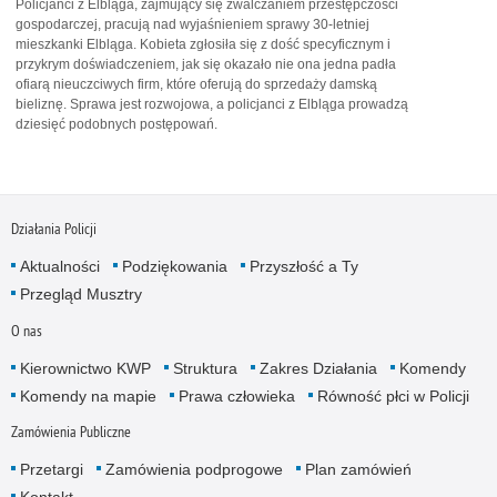
Policjanci z Elbląga, zajmujący się zwalczaniem przestępczości
gospodarczej, pracują nad wyjaśnieniem sprawy 30-letniej
mieszkanki Elbląga. Kobieta zgłosiła się z dość specyficznym i
przykrym doświadczeniem, jak się okazało nie ona jedna padła
ofiarą nieuczciwych firm, które oferują do sprzedaży damską
bieliznę. Sprawa jest rozwojowa, a policjanci z Elbląga prowadzą
dziesięć podobnych postępowań.
Działania Policji
Aktualności
Podziękowania
Przyszłość a Ty
Przegląd Musztry
O nas
Kierownictwo KWP
Struktura
Zakres Działania
Komendy
Komendy na mapie
Prawa człowieka
Równość płci w Policji
Zamówienia Publiczne
Przetargi
Zamówienia podprogowe
Plan zamówień
Kontakt