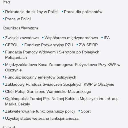
Praca
Rekrutacja do służby w Policji
Praca dla policjantów
Praca w Policji
Komunikacja Wewnętrzna
Związki zawodowe
Współpraca międzynarodowa
IPA
CEPOL
Fundusz Prewencyjny PZU
ZW SEiRP
Fundacja Pomocy Wdowom i Sierotom po Poległych
Policjantach
Międzyzakładowa Kasa Zapomogowo-Pożyczkowa Przy KWP w
Olsztynie
Fundusz socjalny emerytów policyjnych
Zakładowy Fundusz Świadczeń Socjalnych KWP w Olsztynie
Chór Policji Garnizonu Warmińsko-Mazurskiego
Ogólnopolski Turniej Piłki Nożnej Kobiet i Mężczyzn im. mł. asp.
Marka Cekały
Zakwaterowanie funkcjonariuszy policji
Sport
Uzyskaj status weterana funkcjonariusza
Statystyki