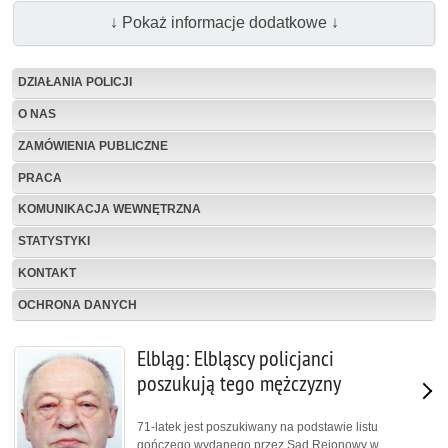
↓ Pokaż informacje dodatkowe ↓
DZIAŁANIA POLICJI
O NAS
ZAMÓWIENIA PUBLICZNE
PRACA
KOMUNIKACJA WEWNĘTRZNA
STATYSTYKI
KONTAKT
OCHRONA DANYCH
Elbląg: Elbląscy policjanci
poszukują tego mężczyzny
71-latek jest poszukiwany na podstawie listu
gończego wydanego przez Sąd Rejonowy w