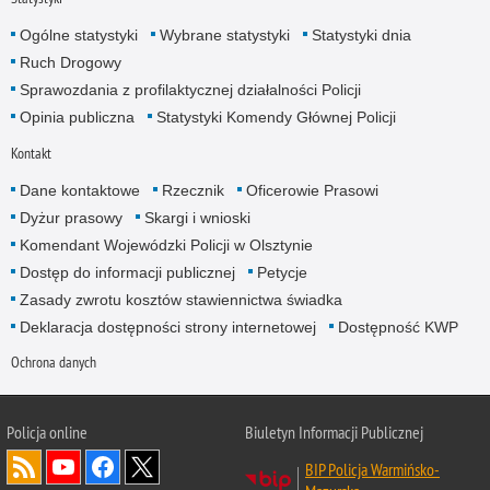
Ogólne statystyki
Wybrane statystyki
Statystyki dnia
Ruch Drogowy
Sprawozdania z profilaktycznej działalności Policji
Opinia publiczna
Statystyki Komendy Głównej Policji
Kontakt
Dane kontaktowe
Rzecznik
Oficerowie Prasowi
Dyżur prasowy
Skargi i wnioski
Komendant Wojewódzki Policji w Olsztynie
Dostęp do informacji publicznej
Petycje
Zasady zwrotu kosztów stawiennictwa świadka
Deklaracja dostępności strony internetowej
Dostępność KWP
Ochrona danych
Policja online
Biuletyn Informacji Publicznej
BIP Policja Warmińsko-