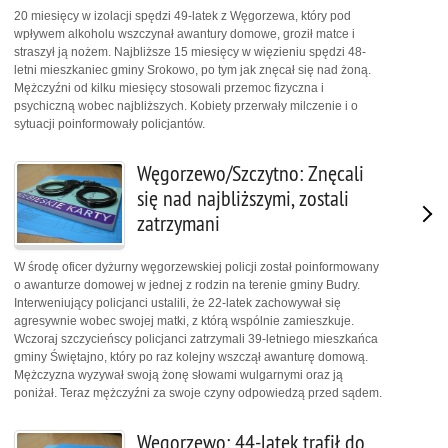
20 miesięcy w izolacji spędzi 49-latek z Węgorzewa, który pod
wpływem alkoholu wszczynał awantury domowe, groził matce i
straszył ją nożem. Najbliższe 15 miesięcy w więzieniu spędzi 48-
letni mieszkaniec gminy Srokowo, po tym jak znęcał się nad żoną.
Mężczyźni od kilku miesięcy stosowali przemoc fizyczna i
psychiczną wobec najbliższych. Kobiety przerwały milczenie i o
sytuacji poinformowały policjantów.
Węgorzewo/Szczytno: Znęcali
się nad najbliższymi, zostali
zatrzymani
W środę oficer dyżurny węgorzewskiej policji został poinformowany
o awanturze domowej w jednej z rodzin na terenie gminy Budry.
Interweniujący policjanci ustalili, że 22-latek zachowywał się
agresywnie wobec swojej matki, z którą wspólnie zamieszkuje.
Wczoraj szczycieńscy policjanci zatrzymali 39-letniego mieszkańca
gminy Świętajno, który po raz kolejny wszczął awanturę domową.
Mężczyzna wyzywał swoją żonę słowami wulgarnymi oraz ją
poniżał. Teraz mężczyźni za swoje czyny odpowiedzą przed sądem.
Węgorzewo: 44-latek trafił do