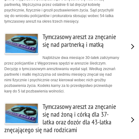
partnerką. Mężczyzna przez ostatnie 6 lat dręczył kobietę
psychicznie, fizycznie i groził pozbawieniem życia. Sąd przychylił
się do wniosku policjantów i prokuratora stosując wobec 54-latka
tymczasowy areszt na okres trzech miesięcy.
Tymczasowy areszt za znęcanie
się nad partnerką i matką
Najbliższe dwa miesiące 30-latek zatrzymany
przez policjantów z Węgorzewa spędzi w areszcie śledczym.
Decyzję o tymczasowym aresztowaniu wydał sąd. Według zeznań
partnerki i matki mężczyzna od siedmiu miesięcy znęcał się nad
nimi fizycznie i psychicznie oraz kierował wobec nich groźby
pozbawienia życia. Kodeks karny za to przestępstwo przewiduje
karę do 5 lat pozbawienia wolności.
Tymczasowy areszt za znęcanie
się nad żoną i córką dla 37-
latka oraz dozór dla 43-latka
znęcającego się nad rodzicami