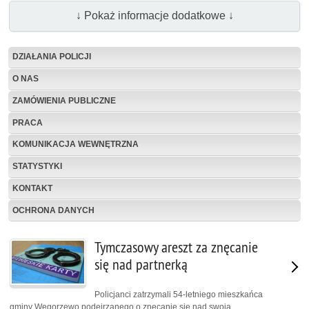
↓ Pokaż informacje dodatkowe ↓
DZIAŁANIA POLICJI
O NAS
ZAMÓWIENIA PUBLICZNE
PRACA
KOMUNIKACJA WEWNĘTRZNA
STATYSTYKI
KONTAKT
OCHRONA DANYCH
Tymczasowy areszt za znęcanie
się nad partnerką
Policjanci zatrzymali 54-letniego mieszkańca
gminy Węgorzewo podejrzanego o znęcanie się nad swoją