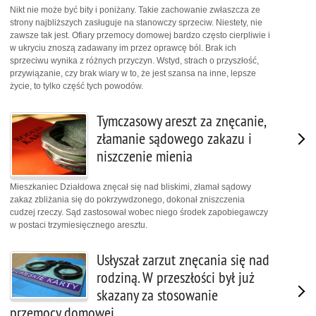
Nikt nie może być bity i poniżany. Takie zachowanie zwłaszcza ze
strony najbliższych zasługuje na stanowczy sprzeciw. Niestety, nie
zawsze tak jest. Ofiary przemocy domowej bardzo często cierpliwie i
w ukryciu znoszą zadawany im przez oprawcę ból. Brak ich
sprzeciwu wynika z różnych przyczyn. Wstyd, strach o przyszłość,
przywiązanie, czy brak wiary w to, że jest szansa na inne, lepsze
życie, to tylko część tych powodów.
Tymczasowy areszt za znęcanie,
złamanie sądowego zakazu i
niszczenie mienia
Mieszkaniec Działdowa znęcał się nad bliskimi, złamał sądowy
zakaz zbliżania się do pokrzywdzonego, dokonał zniszczenia
cudzej rzeczy. Sąd zastosował wobec niego środek zapobiegawczy
w postaci trzymiesięcznego aresztu.
Usłyszał zarzut znęcania się nad
rodziną. W przeszłości był już
skazany za stosowanie
przemocy domowej