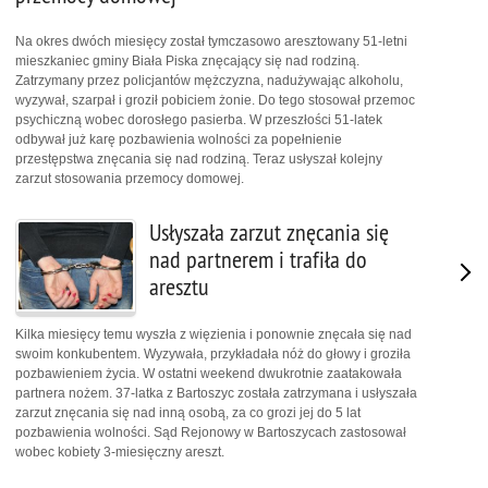
Na okres dwóch miesięcy został tymczasowo aresztowany 51-letni
mieszkaniec gminy Biała Piska znęcający się nad rodziną.
Zatrzymany przez policjantów mężczyzna, nadużywając alkoholu,
wyzywał, szarpał i groził pobiciem żonie. Do tego stosował przemoc
psychiczną wobec dorosłego pasierba. W przeszłości 51-latek
odbywał już karę pozbawienia wolności za popełnienie
przestępstwa znęcania się nad rodziną. Teraz usłyszał kolejny
zarzut stosowania przemocy domowej.
Usłyszała zarzut znęcania się
nad partnerem i trafiła do
aresztu
Kilka miesięcy temu wyszła z więzienia i ponownie znęcała się nad
swoim konkubentem. Wyzywała, przykładała nóż do głowy i groziła
pozbawieniem życia. W ostatni weekend dwukrotnie zaatakowała
partnera nożem. 37-latka z Bartoszyc została zatrzymana i usłyszała
zarzut znęcania się nad inną osobą, za co grozi jej do 5 lat
pozbawienia wolności. Sąd Rejonowy w Bartoszycach zastosował
wobec kobiety 3-miesięczny areszt.