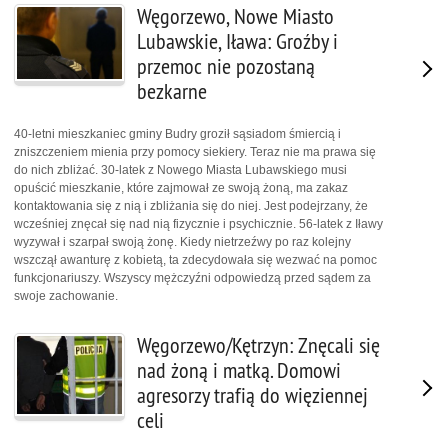
Węgorzewo, Nowe Miasto
Lubawskie, Iława: Groźby i
przemoc nie pozostaną
bezkarne
40-letni mieszkaniec gminy Budry groził sąsiadom śmiercią i
zniszczeniem mienia przy pomocy siekiery. Teraz nie ma prawa się
do nich zbliżać. 30-latek z Nowego Miasta Lubawskiego musi
opuścić mieszkanie, które zajmował ze swoją żoną, ma zakaz
kontaktowania się z nią i zbliżania się do niej. Jest podejrzany, że
wcześniej znęcał się nad nią fizycznie i psychicznie. 56-latek z Iławy
wyzywał i szarpał swoją żonę. Kiedy nietrzeźwy po raz kolejny
wszczął awanturę z kobietą, ta zdecydowała się wezwać na pomoc
funkcjonariuszy. Wszyscy mężczyźni odpowiedzą przed sądem za
swoje zachowanie.
Węgorzewo/Kętrzyn: Znęcali się
nad żoną i matką. Domowi
agresorzy trafią do więziennej
celi