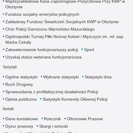
Międzyzakładowa Kasa Zapomogowo-Pożyczkowa Przy KWP w
Olsztynie
Fundusz socjalny emerytów policyjnych
Zakładowy Fundusz Świadczeń Socjalnych KWP w Olsztynie
Chór Policji Garnizonu Warmińsko-Mazurskiego
Ogólnopolski Turniej Piłki Nożnej Kobiet i Mężczyzn im. mł. asp.
Marka Cekały
Zakwaterowanie funkcjonariuszy policji
Sport
Uzyskaj status weterana funkcjonariusza
Statystyki
Ogólne statystyki
Wybrane statystyki
Statystyki dnia
Ruch Drogowy
Sprawozdania z profilaktycznej działalności Policji
Opinia publiczna
Statystyki Komendy Głównej Policji
Kontakt
Dane kontaktowe
Rzecznik
Oficerowie Prasowi
Dyżur prasowy
Skargi i wnioski