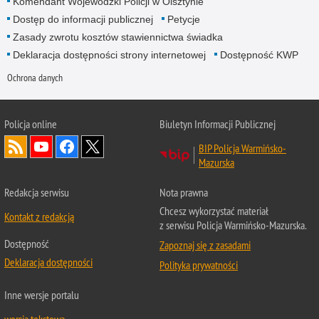
Komendant Wojewódzki Policji w Olsztynie
Dostęp do informacji publicznej
Petycje
Zasady zwrotu kosztów stawiennictwa świadka
Deklaracja dostępności strony internetowej
Dostępność KWP
Ochrona danych
Policja online
Biuletyn Informacji Publicznej
BIP Policja Warmińsko-
Mazurska
Redakcja serwisu
Nota prawna
Chcesz wykorzystać materiał
Kontakt z redakcją
z serwisu Policja Warmińsko-Mazurska.
Dostępność
Zapoznaj się z zasadami
Deklaracja dostępności
Polityka prywatności
Inne wersje portalu
wersja tekstowa