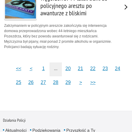
policyjnego aresztu po
awanturze z bliskimi
Zatrzymaniem w policyjnym areszcie zakończyła się interwencja
domowa przeprowadzona wobec 44-letniego mieszkańca
Pozezdrza, który bez powodu awanturował się z rodzicami.
Mężczyzna był pijany, miał ponad 2 promile alkoholu w organizmie.
Policjanci badają sytuację rodziny.
<<
<
1
...
20
21
22
23
24
25
26
27
28
29
>
>>
Działania Policji
Aktualności
Podziękowania
Przyszłość a Ty