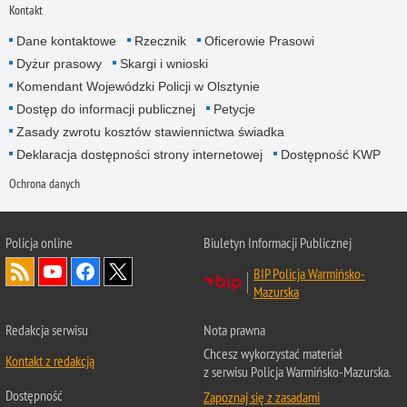
Kontakt
Dane kontaktowe
Rzecznik
Oficerowie Prasowi
Dyżur prasowy
Skargi i wnioski
Komendant Wojewódzki Policji w Olsztynie
Dostęp do informacji publicznej
Petycje
Zasady zwrotu kosztów stawiennictwa świadka
Deklaracja dostępności strony internetowej
Dostępność KWP
Ochrona danych
Policja online
Biuletyn Informacji Publicznej
BIP Policja Warmińsko-
Mazurska
Redakcja serwisu
Nota prawna
Chcesz wykorzystać materiał
Kontakt z redakcją
z serwisu Policja Warmińsko-Mazurska.
Dostępność
Zapoznaj się z zasadami