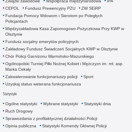
Związki zawodowe
Współpraca międzynarodowa
IPA
CEPOL
Fundusz Prewencyjny PZU
ZW SEiRP
Fundacja Pomocy Wdowom i Sierotom po Poległych
Policjantach
Międzyzakładowa Kasa Zapomogowo-Pożyczkowa Przy KWP w
Olsztynie
Fundusz socjalny emerytów policyjnych
Zakładowy Fundusz Świadczeń Socjalnych KWP w Olsztynie
Chór Policji Garnizonu Warmińsko-Mazurskiego
Ogólnopolski Turniej Piłki Nożnej Kobiet i Mężczyzn im. mł. asp.
Marka Cekały
Zakwaterowanie funkcjonariuszy policji
Sport
Uzyskaj status weterana funkcjonariusza
Statystyki
Ogólne statystyki
Wybrane statystyki
Statystyki dnia
Ruch Drogowy
Sprawozdania z profilaktycznej działalności Policji
Opinia publiczna
Statystyki Komendy Głównej Policji