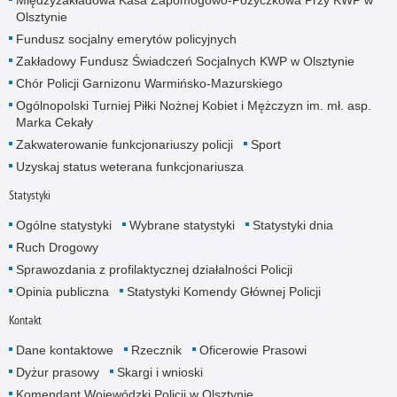
Olsztynie
Fundusz socjalny emerytów policyjnych
Zakładowy Fundusz Świadczeń Socjalnych KWP w Olsztynie
Chór Policji Garnizonu Warmińsko-Mazurskiego
Ogólnopolski Turniej Piłki Nożnej Kobiet i Mężczyzn im. mł. asp.
Marka Cekały
Zakwaterowanie funkcjonariuszy policji
Sport
Uzyskaj status weterana funkcjonariusza
Statystyki
Ogólne statystyki
Wybrane statystyki
Statystyki dnia
Ruch Drogowy
Sprawozdania z profilaktycznej działalności Policji
Opinia publiczna
Statystyki Komendy Głównej Policji
Kontakt
Dane kontaktowe
Rzecznik
Oficerowie Prasowi
Dyżur prasowy
Skargi i wnioski
Komendant Wojewódzki Policji w Olsztynie