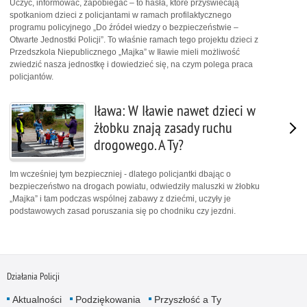
Uczyć, informować, zapobiegać – to hasła, które przyświecają
spotkaniom dzieci z policjantami w ramach profilaktycznego
programu policyjnego „Do źródeł wiedzy o bezpieczeństwie –
Otwarte Jednostki Policji”. To właśnie ramach tego projektu dzieci z
Przedszkola Niepublicznego „Majka” w Iławie mieli możliwość
zwiedzić nasza jednostkę i dowiedzieć się, na czym polega praca
policjantów.
Iława: W Iławie nawet dzieci w
żłobku znają zasady ruchu
drogowego. A Ty?
Im wcześniej tym bezpieczniej - dlatego policjantki dbając o
bezpieczeństwo na drogach powiatu, odwiedziły maluszki w żłobku
„Majka” i tam podczas wspólnej zabawy z dziećmi, uczyły je
podstawowych zasad poruszania się po chodniku czy jezdni.
Działania Policji
Aktualności
Podziękowania
Przyszłość a Ty