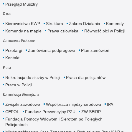
Przegląd Musztry
O nas
Kierownictwo KWP
Struktura
Zakres Działania
Komendy
Komendy na mapie
Prawa człowieka
Równość płci w Policji
Zamówienia Publiczne
Przetargi
Zamówienia podprogowe
Plan zamówień
Kontakt
Praca
Rekrutacja do służby w Policji
Praca dla policjantów
Praca w Policji
Komunikacja Wewnętrzna
Związki zawodowe
Współpraca międzynarodowa
IPA
CEPOL
Fundusz Prewencyjny PZU
ZW SEiRP
Fundacja Pomocy Wdowom i Sierotom po Poległych
Policjantach
Międzyzakładowa Kasa Zapomogowo-Pożyczkowa Przy KWP w