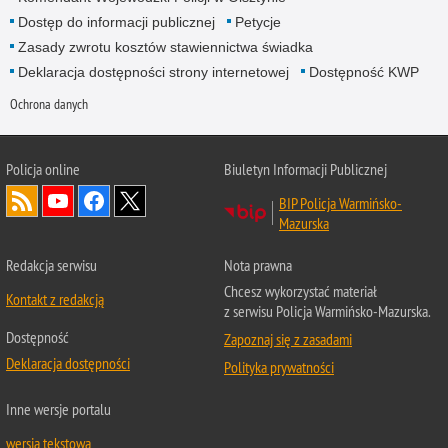
Dostęp do informacji publicznej
Petycje
Zasady zwrotu kosztów stawiennictwa świadka
Deklaracja dostępności strony internetowej
Dostępność KWP
Ochrona danych
Policja online
Biuletyn Informacji Publicznej
BIP Policja Warmińsko-
Mazurska
Redakcja serwisu
Nota prawna
Chcesz wykorzystać materiał
Kontakt z redakcją
z serwisu Policja Warmińsko-Mazurska.
Dostępność
Zapoznaj się z zasadami
Deklaracja dostępności
Polityka prywatności
Inne wersje portalu
wersja tekstowa