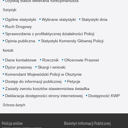
Uzyskaj status weterana funkcjonariusza
Statystyki
Ogólne statystyki
Wybrane statystyki
Statystyki dnia
Ruch Drogowy
Sprawozdania z profilaktycznej działalności Policji
Opinia publiczna
Statystyki Komendy Głównej Policji
Kontakt
Dane kontaktowe
Rzecznik
Oficerowie Prasowi
Dyżur prasowy
Skargi i wnioski
Komendant Wojewódzki Policji w Olsztynie
Dostęp do informacji publicznej
Petycje
Zasady zwrotu kosztów stawiennictwa świadka
Deklaracja dostępności strony internetowej
Dostępność KWP
Ochrona danych
Policja online
Biuletyn Informacji Publicznej