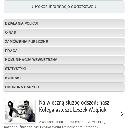
↓ Pokaż informacje dodatkowe ↓
DZIAŁANIA POLICJI
O NAS
ZAMÓWIENIA PUBLICZNE
PRACA
KOMUNIKACJA WEWNĘTRZNA
STATYSTYKI
KONTAKT
OCHRONA DANYCH
Na wieczną służbę odszedł nasz
Kolega asp. szt. Leszek Wołpiuk
Z wielkim smutkiem na cmentarzu w Elblągu
pożegnaliśmy asp. szt. Leszka Wołpiuka policjanta Komendy