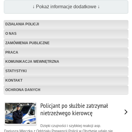
↓ Pokaż informacje dodatkowe ↓
DZIAŁANIA POLICJI
O NAS
ZAMÓWIENIA PUBLICZNE
PRACA
KOMUNIKACJA WEWNĘTRZNA
STATYSTYKI
KONTAKT
OCHRONA DANYCH
Policjant po służbie zatrzymał
nietrzeźwego kierowcę
Dzięki czujności i szybkiej reakcji asp.
Dariusza Mleczka z Oddziału Prewencji Policji w Olsztynie udało się