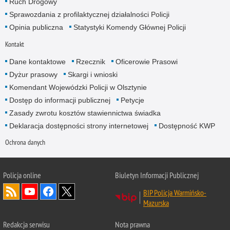
Ruch Drogowy
Sprawozdania z profilaktycznej działalności Policji
Opinia publiczna
Statystyki Komendy Głównej Policji
Kontakt
Dane kontaktowe
Rzecznik
Oficerowie Prasowi
Dyżur prasowy
Skargi i wnioski
Komendant Wojewódzki Policji w Olsztynie
Dostęp do informacji publicznej
Petycje
Zasady zwrotu kosztów stawiennictwa świadka
Deklaracja dostępności strony internetowej
Dostępność KWP
Ochrona danych
Policja online
Biuletyn Informacji Publicznej
BIP Policja Warmińsko-
Mazurska
Redakcja serwisu
Nota prawna