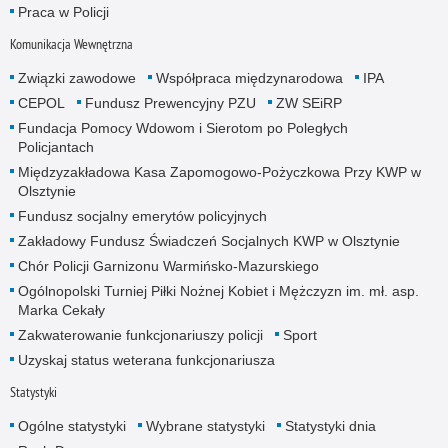
Praca w Policji
Komunikacja Wewnętrzna
Związki zawodowe
Współpraca międzynarodowa
IPA
CEPOL
Fundusz Prewencyjny PZU
ZW SEiRP
Fundacja Pomocy Wdowom i Sierotom po Poległych
Policjantach
Międzyzakładowa Kasa Zapomogowo-Pożyczkowa Przy KWP w
Olsztynie
Fundusz socjalny emerytów policyjnych
Zakładowy Fundusz Świadczeń Socjalnych KWP w Olsztynie
Chór Policji Garnizonu Warmińsko-Mazurskiego
Ogólnopolski Turniej Piłki Nożnej Kobiet i Mężczyzn im. mł. asp.
Marka Cekały
Zakwaterowanie funkcjonariuszy policji
Sport
Uzyskaj status weterana funkcjonariusza
Statystyki
Ogólne statystyki
Wybrane statystyki
Statystyki dnia