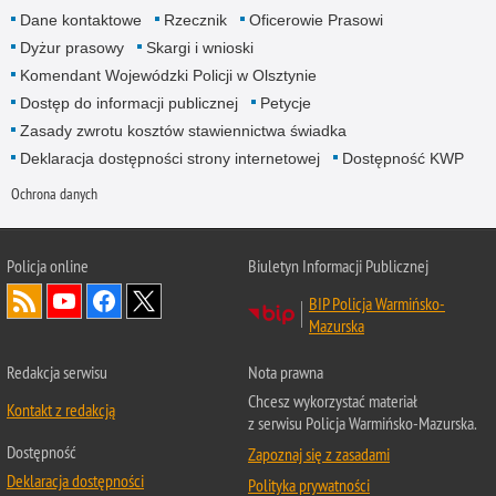
Dane kontaktowe
Rzecznik
Oficerowie Prasowi
Dyżur prasowy
Skargi i wnioski
Komendant Wojewódzki Policji w Olsztynie
Dostęp do informacji publicznej
Petycje
Zasady zwrotu kosztów stawiennictwa świadka
Deklaracja dostępności strony internetowej
Dostępność KWP
Ochrona danych
Policja online
Biuletyn Informacji Publicznej
BIP Policja Warmińsko-
Mazurska
Redakcja serwisu
Nota prawna
Chcesz wykorzystać materiał
Kontakt z redakcją
z serwisu Policja Warmińsko-Mazurska.
Dostępność
Zapoznaj się z zasadami
Deklaracja dostępności
Polityka prywatności