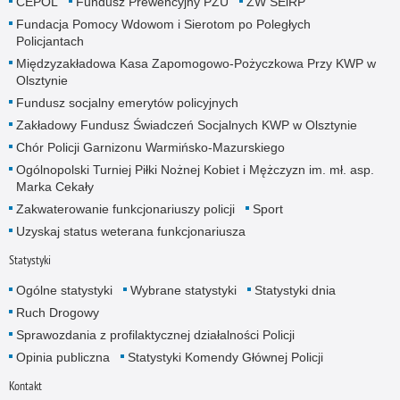
CEPOL
Fundusz Prewencyjny PZU
ZW SEiRP
Fundacja Pomocy Wdowom i Sierotom po Poległych
Policjantach
Międzyzakładowa Kasa Zapomogowo-Pożyczkowa Przy KWP w
Olsztynie
Fundusz socjalny emerytów policyjnych
Zakładowy Fundusz Świadczeń Socjalnych KWP w Olsztynie
Chór Policji Garnizonu Warmińsko-Mazurskiego
Ogólnopolski Turniej Piłki Nożnej Kobiet i Mężczyzn im. mł. asp.
Marka Cekały
Zakwaterowanie funkcjonariuszy policji
Sport
Uzyskaj status weterana funkcjonariusza
Statystyki
Ogólne statystyki
Wybrane statystyki
Statystyki dnia
Ruch Drogowy
Sprawozdania z profilaktycznej działalności Policji
Opinia publiczna
Statystyki Komendy Głównej Policji
Kontakt