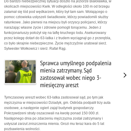
Do bardzo niebezpiecznej sytuacji doszło na jeziorze Białoławka, w
okolicach miejscowości Kwik. W odległości około 100 m od brzegu
załamał się lód pod wędkarzem, który był tam sam. Wołającego o
pomoc człowieka usłyszeli świadkowie, którzy powiadomili służby
ratunkowe. Jako pierwsi na miejscu byli orzyscy policjanci, którzy
narażając własne życie i zdrowie pomogli tonącemu. Jeden z
funkcjonariuszy położył się na taflę kruchego lodu. Asekurowany
przez kolegę dotarł do 63-latka i z trudem wyciągnął go z przerębla,
co było skrajnie niebezpieczne. Życie mężczyźnie uratował sierż.
Sylwester Wołkowicz i sierż. Rafał Rąg.
Sprawca umyślnego podpalenia
mienia zatrzymany. Sąd
zastosował wobec niego 3-
miesięczny areszt
Tymczasowy areszt wobec 63-latka zastosował sąd, po tym jak
mężczyzna w miejscowości Dziadyk, gm. Ostróda podpalił trzy auta
osobowe, a następnie ogień zajął budynek gospodarczy.
Pokrzywdzeni straty oszacowali na kwotę ponad 150 000 zł.
Następnego dnia po zdarzeniu mężczyzna został zatrzymany i
usłyszał zarzut zniszczenia mienia. Grozi mu teraz kara do 5 lat
pozbawienia wolności.