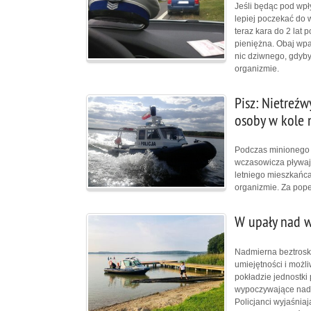
Jeśli będąc pod wpł
lepiej poczekać do 
teraz kara do 2 lat
pieniężna. Obaj wpa
nic dziwnego, gdyby 
organizmie.
Pisz: Nietreź
osoby w kole 
Podczas minionego 
wczasowicza pływają
letniego mieszkańca
organizmie. Za pope
W upały nad 
Nadmierna beztroska
umiejętności i możl
pokładzie jednostki
wypoczywające nad w
Policjanci wyjaśnia