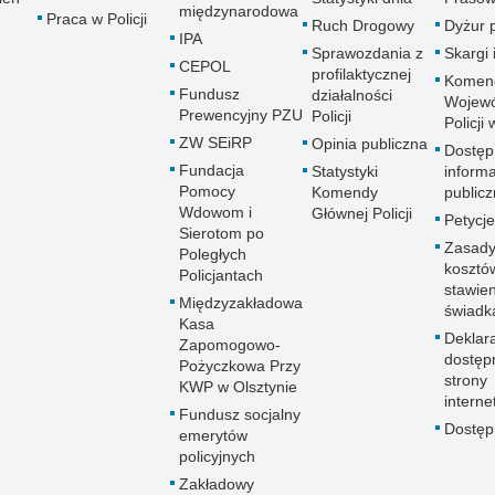
międzynarodowa
Praca w Policji
Ruch Drogowy
Dyżur 
IPA
Sprawozdania z
Skargi 
CEPOL
profilaktycznej
Komen
Fundusz
działalności
Wojewó
Prewencyjny PZU
Policji
Policji
ZW SEiRP
Opinia publiczna
Dostęp
Fundacja
Statystyki
informa
Pomocy
Komendy
publicz
Wdowom i
Głównej Policji
Petycje
Sierotom po
Zasady
Poległych
kosztó
Policjantach
stawie
Międzyzakładowa
świadk
Kasa
Deklar
Zapomogowo-
dostęp
Pożyczkowa Przy
strony
KWP w Olsztynie
interne
Fundusz socjalny
Dostę
emerytów
policyjnych
Zakładowy