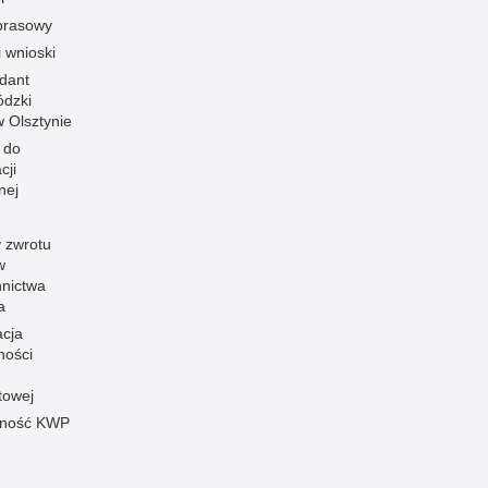
prasowy
i wnioski
dant
dzki
 w Olsztynie
 do
cji
nej
 zwrotu
w
nnictwa
a
acja
ności
towej
pność KWP