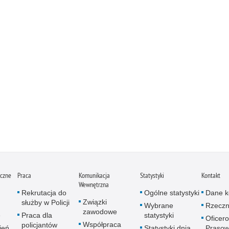
iczne
Praca
Komunikacja
Statystyki
Kontakt
Wewnętrzna
Rekrutacja do
Ogólne statystyki
Dane k
Związki
służby w Policji
Wybrane
Rzeczn
zawodowe
e
Praca dla
statystyki
Oficer
Współpraca
policjantów
ień
Statystyki dnia
Prasow