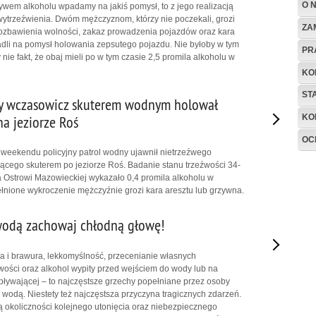
O 
ywem alkoholu wpadamy na jakiś pomysł, to z jego realizacją
wytrzeźwienia. Dwóm mężczyznom, którzy nie poczekali, grozi
ZA
 pozbawienia wolności, zakaz prowadzenia pojazdów oraz kara
dli na pomysł holowania zepsutego pojazdu. Nie byłoby w tym
PR
nie fakt, że obaj mieli po w tym czasie 2,5 promila alkoholu w
KO
ST
wy wczasowicz skuterem wodnym holował
KO
na jeziorze Roś
OC
weekendu policyjny patrol wodny ujawnił nietrzeźwego
cego skuterem po jeziorze Roś. Badanie stanu trzeźwości 34-
 Ostrowi Mazowieckiej wykazało 0,4 promila alkoholu w
łnione wykroczenie mężczyźnie grozi kara aresztu lub grzywna.
wodą zachowaj chłodną głowę!
 i brawura, lekkomyślność, przecenianie własnych
iwości oraz alkohol wypity przed wejściem do wody lub na
 pływającej – to najczęstsze grzechy popełniane przez osoby
odą. Niestety też najczęstsza przyczyna tragicznych zdarzeń.
ją okoliczności kolejnego utonięcia oraz niebezpiecznego