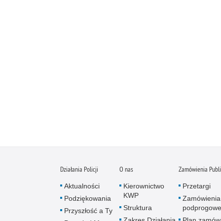
Działania Policji
O nas
Zamówienia Publ
Aktualności
Kierownictwo
Przetargi
KWP
Podziękowania
Zamówienia
Struktura
podprogow
Przyszłość a Ty
Zakres Działania
Plan zamów