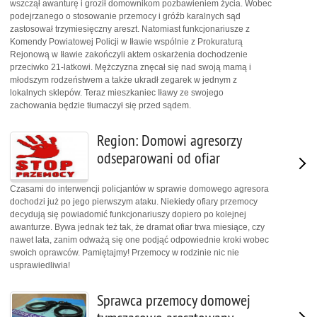
wszczął awanturę i groził domownikom pozbawieniem życia. Wobec
podejrzanego o stosowanie przemocy i gróźb karalnych sąd
zastosował trzymiesięczny areszt. Natomiast funkcjonariusze z
Komendy Powiatowej Policji w Iławie wspólnie z Prokuraturą
Rejonową w Iławie zakończyli aktem oskarżenia dochodzenie
przeciwko 21-latkowi. Mężczyzna znęcał się nad swoją mamą i
młodszym rodzeństwem a także ukradł zegarek w jednym z
lokalnych sklepów. Teraz mieszkaniec Iławy ze swojego
zachowania będzie tłumaczył się przed sądem.
Region: Domowi agresorzy
odseparowani od ofiar
Czasami do interwencji policjantów w sprawie domowego agresora
dochodzi już po jego pierwszym ataku. Niekiedy ofiary przemocy
decydują się powiadomić funkcjonariuszy dopiero po kolejnej
awanturze. Bywa jednak też tak, że dramat ofiar trwa miesiące, czy
nawet lata, zanim odważą się one podjąć odpowiednie kroki wobec
swoich oprawców. Pamiętajmy! Przemocy w rodzinie nic nie
usprawiedliwia!
Sprawca przemocy domowej