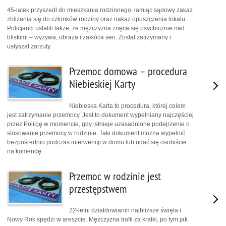
45-latek przyszedł do mieszkania rodzinnego, łamiąc sądowy zakaz
zbliżania się do członków rodziny oraz nakaz opuszczenia lokalu.
Policjanci ustalili także, że mężczyzna znęca się psychicznie nad
bliskimi – wyzywa, obraża i zakłóca sen. Został zatrzymany i
usłyszał zarzuty.
Przemoc domowa – procedura
Niebieskiej Karty
Niebieska Karta to procedura, której celem
jest zatrzymanie przemocy. Jest to dokument wypełniany najczęściej
przez Policję w momencie, gdy istnieje uzasadnione podejrzenie o
stosowanie przemocy w rodzinie. Taki dokument można wypełnić
bezpośrednio podczas interwencji w domu lub udać się osobiście
na komendę.
Przemoc w rodzinie jest
przestępstwem
22-letni działdowianin najbliższe święta i
Nowy Rok spędzi w areszcie. Mężczyzna trafił za kratki, po tym jak