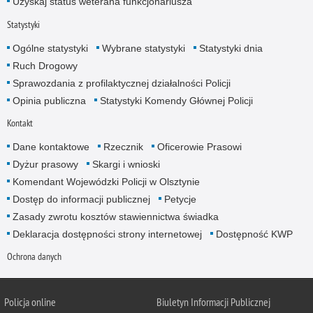
Uzyskaj status weterana funkcjonariusza
Statystyki
Ogólne statystyki
Wybrane statystyki
Statystyki dnia
Ruch Drogowy
Sprawozdania z profilaktycznej działalności Policji
Opinia publiczna
Statystyki Komendy Głównej Policji
Kontakt
Dane kontaktowe
Rzecznik
Oficerowie Prasowi
Dyżur prasowy
Skargi i wnioski
Komendant Wojewódzki Policji w Olsztynie
Dostęp do informacji publicznej
Petycje
Zasady zwrotu kosztów stawiennictwa świadka
Deklaracja dostępności strony internetowej
Dostępność KWP
Ochrona danych
Policja online
Biuletyn Informacji Publicznej