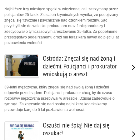
Najbliższe trzy miesiące spędzi w więziennej celi zatrzymany przez
policjantów 25-latek. Z ustaleń kryminalnych wynika, że podejrzany
znęcał się fizycznie i psychicznie nad członkiem rodziny. Sąd
przychylił się do wniosku prokuratora oraz funkcjonariuszy i
zdecydował o tymczasowym aresztowaniu 25-latka. Za popełnione
przestępstwo podejrzanemu grozi mu teraz kara nawet do pięciu lat
pozbawienia wolności.
Ostróda: Znęcał się nad żoną i
dziećmi. Policjanci i prokurator
wnioskują o areszt
39-letni mężczyzna, który znęcał się nad swoją żoną i dziećmi
odpowie przed sądem. Policjanci i prokurator chcą, by do czasu
rozprawy mężczyzna przebywał w areszcie. Dzisiaj zadecyduje o
tym sąd. Za znęcanie się nad osobą najbliższą kodeks karny
przewiduje karę do 5 lat pozbawienia wolności.
Oszuści nie śpią! Nie daj się
oszukać!