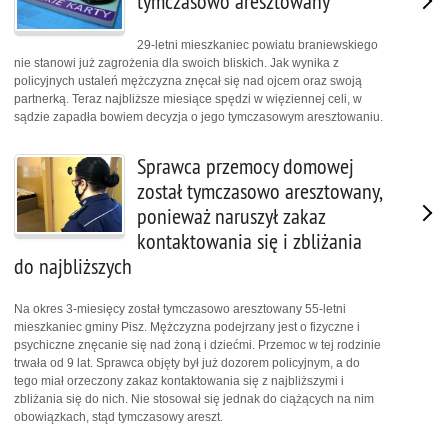
tymczasowo aresztowany
29-letni mieszkaniec powiatu braniewskiego
nie stanowi już zagrożenia dla swoich bliskich. Jak wynika z
policyjnych ustaleń mężczyzna znęcał się nad ojcem oraz swoją
partnerką. Teraz najbliższe miesiące spędzi w więziennej celi, w
sądzie zapadła bowiem decyzja o jego tymczasowym aresztowaniu.
Sprawca przemocy domowej
został tymczasowo aresztowany,
ponieważ naruszył zakaz
kontaktowania się i zbliżania
do najbliższych
Na okres 3-miesięcy został tymczasowo aresztowany 55-letni
mieszkaniec gminy Pisz. Mężczyzna podejrzany jest o fizyczne i
psychiczne znęcanie się nad żoną i dziećmi. Przemoc w tej rodzinie
trwała od 9 lat. Sprawca objęty był już dozorem policyjnym, a do
tego miał orzeczony zakaz kontaktowania się z najbliższymi i
zbliżania się do nich. Nie stosował się jednak do ciążących na nim
obowiązkach, stąd tymczasowy areszt.