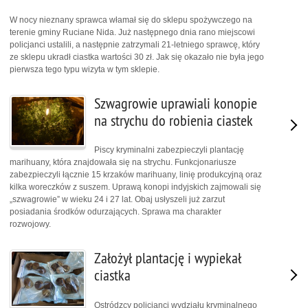
W nocy nieznany sprawca włamał się do sklepu spożywczego na
terenie gminy Ruciane Nida. Już następnego dnia rano miejscowi
policjanci ustalili, a następnie zatrzymali 21-letniego sprawcę, który
ze sklepu ukradł ciastka wartości 30 zł. Jak się okazało nie była jego
pierwsza tego typu wizyta w tym sklepie.
Szwagrowie uprawiali konopie
na strychu do robienia ciastek
Piscy kryminalni zabezpieczyli plantację
marihuany, która znajdowała się na strychu. Funkcjonariusze
zabezpieczyli łącznie 15 krzaków marihuany, linię produkcyjną oraz
kilka woreczków z suszem. Uprawą konopi indyjskich zajmowali się
„szwagrowie” w wieku 24 i 27 lat. Obaj usłyszeli już zarzut
posiadania środków odurzających. Sprawa ma charakter
rozwojowy.
Założył plantację i wypiekał
ciastka
Ostródzcy policjanci wydziału kryminalnego