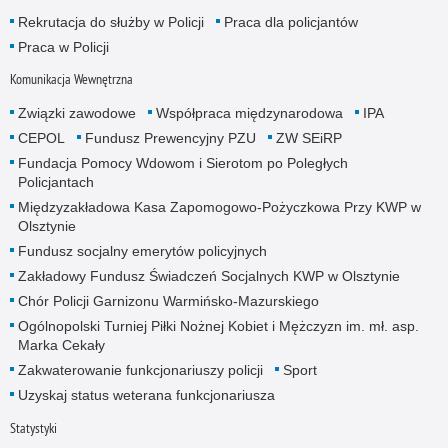
Rekrutacja do służby w Policji
Praca dla policjantów
Praca w Policji
Komunikacja Wewnętrzna
Związki zawodowe
Współpraca międzynarodowa
IPA
CEPOL
Fundusz Prewencyjny PZU
ZW SEiRP
Fundacja Pomocy Wdowom i Sierotom po Poległych
Policjantach
Międzyzakładowa Kasa Zapomogowo-Pożyczkowa Przy KWP w
Olsztynie
Fundusz socjalny emerytów policyjnych
Zakładowy Fundusz Świadczeń Socjalnych KWP w Olsztynie
Chór Policji Garnizonu Warmińsko-Mazurskiego
Ogólnopolski Turniej Piłki Nożnej Kobiet i Mężczyzn im. mł. asp.
Marka Cekały
Zakwaterowanie funkcjonariuszy policji
Sport
Uzyskaj status weterana funkcjonariusza
Statystyki