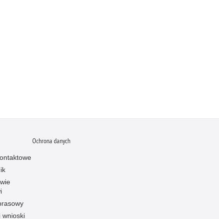
Ochrona danych
ontaktowe
ik
owie
i
prasowy
i wnioski