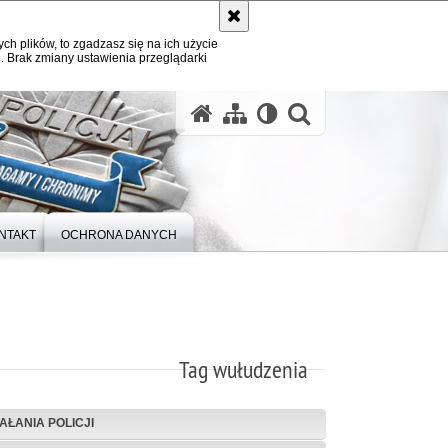
ych plików, to zgadzasz się na ich użycie
. Brak zmiany ustawienia przeglądarki
otwórz wysz
NTAKT
OCHRONA DANYCH
Tag wułudzenia
IAŁANIA POLICJI