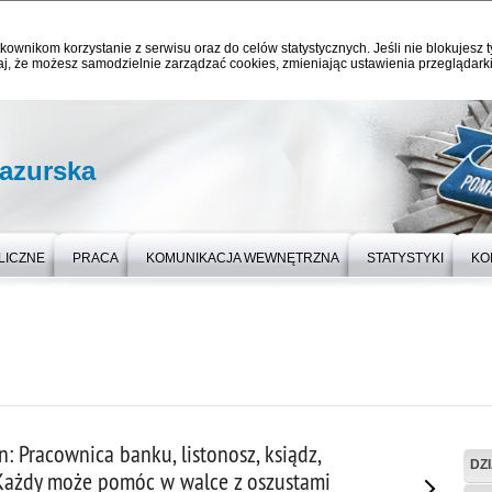
kownikom korzystanie z serwisu oraz do celów statystycznych. Jeśli nie blokujesz t
j, że możesz samodzielnie zarządzać cookies, zmieniając ustawienia przeglądarki
azurska
LICZNE
PRACA
KOMUNIKACJA WEWNĘTRZNA
STATYSTYKI
KO
n: Pracownica banku, listonosz, ksiądz,
DZ
 Każdy może pomóc w walce z oszustami