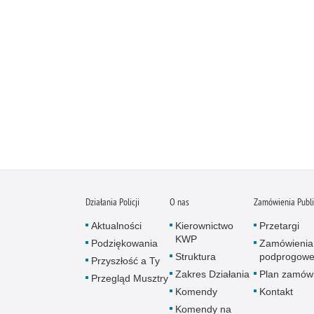
Działania Policji
O nas
Zamówienia Publ
Aktualności
Kierownictwo
Przetargi
KWP
Podziękowania
Zamówienia
Struktura
podprogow
Przyszłość a Ty
Zakres Działania
Plan zamów
Przegląd Musztry
Komendy
Kontakt
Komendy na