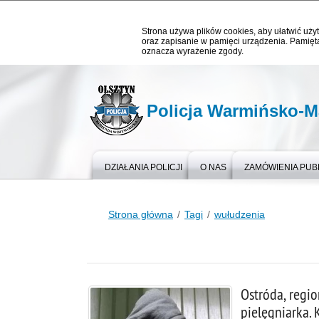
Strona używa plików cookies, aby ułatwić użyt
oraz zapisanie w pamięci urządzenia. Pamięta
oznacza wyrażenie zgody.
Policja Warmińsko-M
DZIAŁANIA POLICJI
O NAS
ZAMÓWIENIA PUB
Strona główna
Tagi
wułudzenia
Ostróda, regio
pielęgniarka.