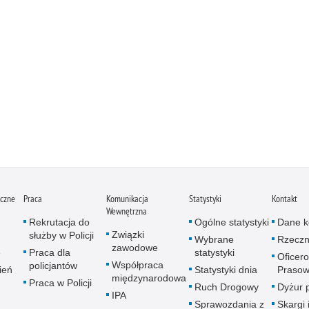
iczne
Praca
Komunikacja
Statystyki
Kontakt
Wewnętrzna
Rekrutacja do
Ogólne statystyki
Dane k
Związki
służby w Policji
Wybrane
Rzeczn
zawodowe
e
Praca dla
statystyki
Oficer
Współpraca
policjantów
ień
Statystyki dnia
Prasow
międzynarodowa
Praca w Policji
Ruch Drogowy
Dyżur 
IPA
Sprawozdania z
Skargi 