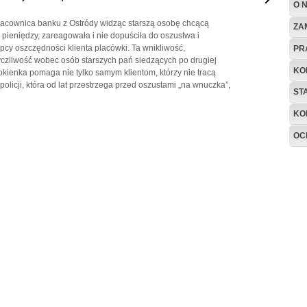
O 
pracownica banku z Ostródy widząc starszą osobę chcącą
ZA
pieniędzy, zareagowała i nie dopuściła do oszustwa i
pcy oszczędności klienta placówki. Ta wnikliwość,
PR
yczliwość wobec osób starszych pań siedzących po drugiej
KO
kienka pomaga nie tylko samym klientom, którzy nie tracą
 policji, która od lat przestrzega przed oszustami „na wnuczka”,
ST
KO
OC