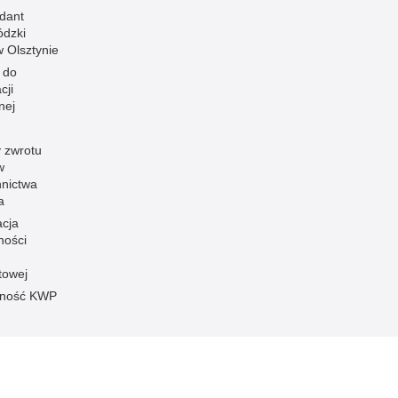
dant
dzki
 w Olsztynie
 do
cji
nej
 zwrotu
w
nnictwa
a
acja
ności
towej
pność KWP