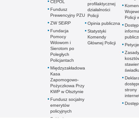
CEPOL
profilaktycznej
Komen
Fundusz
działalności
Wojewó
Prewencyjny PZU
Policji
Policji
ZW SEiRP
Opinia publiczna
Dostęp
Fundacja
Statystyki
informa
Pomocy
Komendy
publicz
Wdowom i
Głównej Policji
Petycje
Sierotom po
Zasady
Poległych
kosztó
Policjantach
stawie
Międzyzakładowa
świadk
Kasa
Deklar
Zapomogowo-
dostęp
Pożyczkowa Przy
strony
KWP w Olsztynie
interne
Fundusz socjalny
Dostę
emerytów
policyjnych
Zakładowy
Fundusz
Świadczeń
Socjalnych KWP