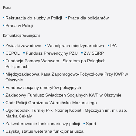
Praca
Rekrutacja do służby w Policji
Praca dla policjantów
Praca w Policji
Komunikacja Wewnętrzna
Związki zawodowe
Współpraca międzynarodowa
IPA
CEPOL
Fundusz Prewencyjny PZU
ZW SEiRP
Fundacja Pomocy Wdowom i Sierotom po Poległych
Policjantach
Międzyzakładowa Kasa Zapomogowo-Pożyczkowa Przy KWP w
Olsztynie
Fundusz socjalny emerytów policyjnych
Zakładowy Fundusz Świadczeń Socjalnych KWP w Olsztynie
Chór Policji Garnizonu Warmińsko-Mazurskiego
Ogólnopolski Turniej Piłki Nożnej Kobiet i Mężczyzn im. mł. asp.
Marka Cekały
Zakwaterowanie funkcjonariuszy policji
Sport
Uzyskaj status weterana funkcjonariusza