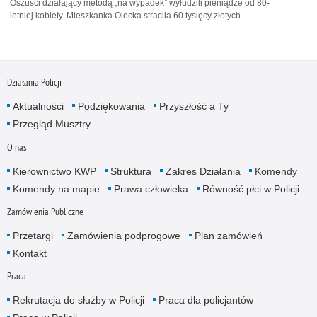
Oszuści działający metodą „na wypadek” wyłudzili pieniądze od 80-
letniej kobiety. Mieszkanka Olecka straciła 60 tysięcy złotych.
Działania Policji
Aktualności
Podziękowania
Przyszłość a Ty
Przegląd Musztry
O nas
Kierownictwo KWP
Struktura
Zakres Działania
Komendy
Komendy na mapie
Prawa człowieka
Równość płci w Policji
Zamówienia Publiczne
Przetargi
Zamówienia podprogowe
Plan zamówień
Kontakt
Praca
Rekrutacja do służby w Policji
Praca dla policjantów