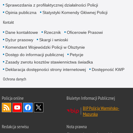
Sprawozdania z profilaktycznej działalności Policji
Opinia publiczna
Statystyki Komendy Głównej Policji
Kontakt
Dane kontaktowe
Rzecznik
Oficerowie Prasowi
Dyżur prasowy
Skargi i wnioski
Komendant Wojewódzki Policji w Olsztynie
Dostęp do informacji publicznej
Petycje
Zasady zwrotu kosztów stawiennictwa świadka
Deklaracja dostępności strony internetowej
Dostępność KWP
Ochrona danych
Policja online
Biuletyn Informacji Publicznej
BIP Policja Warmińsko-
Mazurska
Redakcja serwisu
Nota prawna