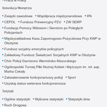
Praca w Policji
Komunikacja Wewnętrzna
Związki zawodowe
Współpraca międzynarodowa
IPA
CEPOL
Fundusz Prewencyjny PZU
ZW SEiRP
Fundacja Pomocy Wdowom i Sierotom po Poległych
Policjantach
Międzyzakładowa Kasa Zapomogowo-Pożyczkowa Przy KWP w
Olsztynie
Fundusz socjalny emerytów policyjnych
Zakładowy Fundusz Świadczeń Socjalnych KWP w Olsztynie
Chór Policji Garnizonu Warmińsko-Mazurskiego
Ogólnopolski Turniej Piłki Nożnej Kobiet i Mężczyzn im. mł. asp.
Marka Cekały
Zakwaterowanie funkcjonariuszy policji
Sport
Uzyskaj status weterana funkcjonariusza
Statystyki
Ogólne statystyki
Wybrane statystyki
Statystyki dnia
Ruch Drogowy