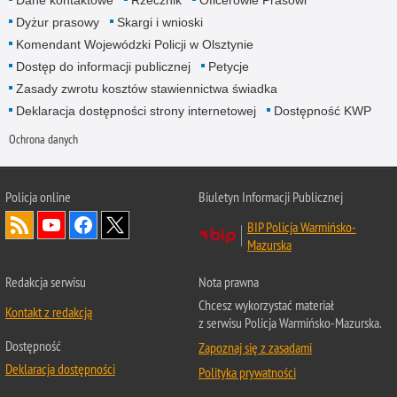
Dane kontaktowe
Rzecznik
Oficerowie Prasowi
Dyżur prasowy
Skargi i wnioski
Komendant Wojewódzki Policji w Olsztynie
Dostęp do informacji publicznej
Petycje
Zasady zwrotu kosztów stawiennictwa świadka
Deklaracja dostępności strony internetowej
Dostępność KWP
Ochrona danych
Policja online
Biuletyn Informacji Publicznej
BIP Policja Warmińsko-
Mazurska
Redakcja serwisu
Nota prawna
Chcesz wykorzystać materiał
Kontakt z redakcją
z serwisu Policja Warmińsko-Mazurska.
Dostępność
Zapoznaj się z zasadami
Deklaracja dostępności
Polityka prywatności