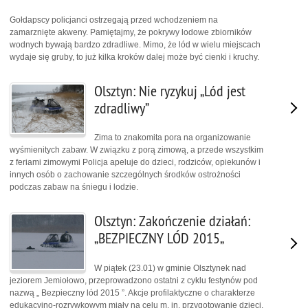
Gołdapscy policjanci ostrzegają przed wchodzeniem na
zamarznięte akweny. Pamiętajmy, że pokrywy lodowe zbiorników
wodnych bywają bardzo zdradliwe. Mimo, że lód w wielu miejscach
wydaje się gruby, to już kilka kroków dalej może być cienki i kruchy.
Olsztyn: Nie ryzykuj „Lód jest
zdradliwy”
Zima to znakomita pora na organizowanie
wyśmienitych zabaw. W związku z porą zimową, a przede wszystkim
z feriami zimowymi Policja apeluje do dzieci, rodziców, opiekunów i
innych osób o zachowanie szczególnych środków ostrożności
podczas zabaw na śniegu i lodzie.
Olsztyn: Zakończenie działań:
„BEZPIECZNY LÓD 2015„
W piątek (23.01) w gminie Olsztynek nad
jeziorem Jemiołowo, przeprowadzono ostatni z cyklu festynów pod
nazwą „ Bezpieczny lód 2015 ”. Akcje profilaktyczne o charakterze
edukacyjno-rozrywkowym miały na celu m. in. przygotowanie dzieci,