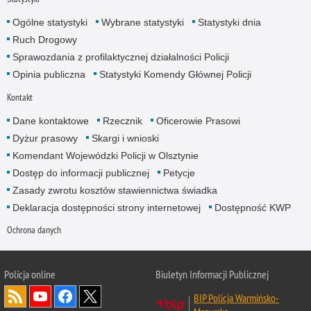
Ogólne statystyki
Wybrane statystyki
Statystyki dnia
Ruch Drogowy
Sprawozdania z profilaktycznej działalności Policji
Opinia publiczna
Statystyki Komendy Głównej Policji
Kontakt
Dane kontaktowe
Rzecznik
Oficerowie Prasowi
Dyżur prasowy
Skargi i wnioski
Komendant Wojewódzki Policji w Olsztynie
Dostęp do informacji publicznej
Petycje
Zasady zwrotu kosztów stawiennictwa świadka
Deklaracja dostępności strony internetowej
Dostępność KWP
Ochrona danych
Policja online
Biuletyn Informacji Publicznej
BIP Policja Warmińsko-