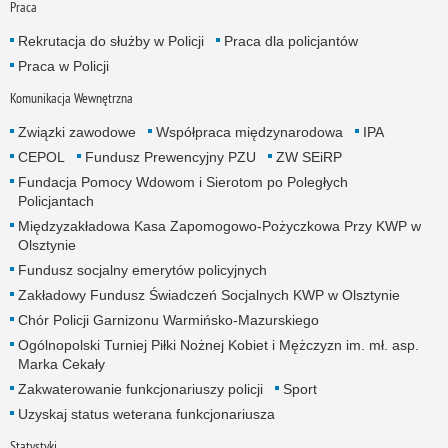
Praca
Rekrutacja do służby w Policji
Praca dla policjantów
Praca w Policji
Komunikacja Wewnętrzna
Związki zawodowe
Współpraca międzynarodowa
IPA
CEPOL
Fundusz Prewencyjny PZU
ZW SEiRP
Fundacja Pomocy Wdowom i Sierotom po Poległych
Policjantach
Międzyzakładowa Kasa Zapomogowo-Pożyczkowa Przy KWP w
Olsztynie
Fundusz socjalny emerytów policyjnych
Zakładowy Fundusz Świadczeń Socjalnych KWP w Olsztynie
Chór Policji Garnizonu Warmińsko-Mazurskiego
Ogólnopolski Turniej Piłki Nożnej Kobiet i Mężczyzn im. mł. asp.
Marka Cekały
Zakwaterowanie funkcjonariuszy policji
Sport
Uzyskaj status weterana funkcjonariusza
Statystyki