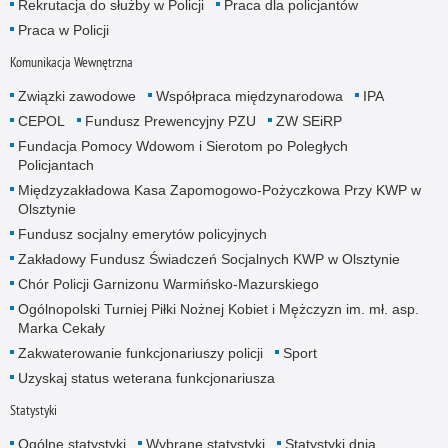
Rekrutacja do służby w Policji
Praca dla policjantów
Praca w Policji
Komunikacja Wewnętrzna
Związki zawodowe
Współpraca międzynarodowa
IPA
CEPOL
Fundusz Prewencyjny PZU
ZW SEiRP
Fundacja Pomocy Wdowom i Sierotom po Poległych
Policjantach
Międzyzakładowa Kasa Zapomogowo-Pożyczkowa Przy KWP w
Olsztynie
Fundusz socjalny emerytów policyjnych
Zakładowy Fundusz Świadczeń Socjalnych KWP w Olsztynie
Chór Policji Garnizonu Warmińsko-Mazurskiego
Ogólnopolski Turniej Piłki Nożnej Kobiet i Mężczyzn im. mł. asp.
Marka Cekały
Zakwaterowanie funkcjonariuszy policji
Sport
Uzyskaj status weterana funkcjonariusza
Statystyki
Ogólne statystyki
Wybrane statystyki
Statystyki dnia