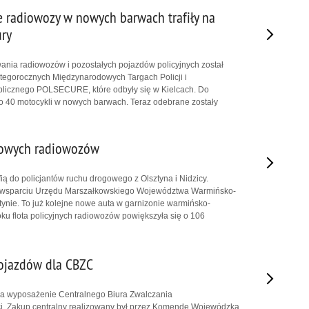
 radiowozy w nowych barwach trafiły na
ry
nia radiowozów i pozostałych pojazdów policyjnych został
tegorocznych Międzynarodowych Targach Policji i
licznego POLSECURE, które odbyły się w Kielcach. Do
ło 40 motocykli w nowych barwach. Teraz odebrane zostały
nowych radiowozów
ią do policjantów ruchu drogowego z Olsztyna i Nidzicy.
i wsparciu Urzędu Marszałkowskiego Województwa Warmińsko-
ynie. To już kolejne nowe auta w garnizonie warmińsko-
ku flota policyjnych radiowozów powiększyła się o 106
ojazdów dla CBZC
i na wyposażenie Centralnego Biura Zwalczania
i. Zakup centralny realizowany był przez Komendę Wojewódzką