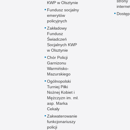
strony
KWP w Olsztynie
interne
Fundusz socjalny
Dostę
emerytów
policyjnych
Zakładowy
Fundusz
Świadczeń
Socjalnych KWP
w Olsztynie
Chór Policji
Garnizonu
Warmińsko-
Mazurskiego
Ogólnopolski
Turniej Piłki
Nożnej Kobiet i
Mężczyzn im. mł.
asp. Marka
Cekały
Zakwaterowanie
funkcjonariuszy
policji