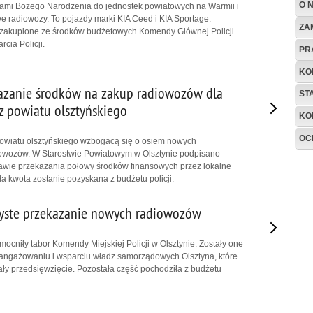
O 
tami Bożego Narodzenia do jednostek powiatowych na Warmii i
we radiowozy. To pojazdy marki KIA Ceed i KIA Sportage.
ZA
zakupione ze środków budżetowych Komendy Głównej Policji
cia Policji.
PR
KO
kazanie środków na zakup radiowozów dla
ST
z powiatu olsztyńskiego
KO
OC
 powiatu olsztyńskiego wzbogacą się o osiem nowych
wozów. W Starostwie Powiatowym w Olsztynie podpisano
awie przekazania połowy środków finansowych przez lokalne
a kwota zostanie pozyskana z budżetu policji.
zyste przekazanie nowych radiowozów
cniły tabor Komendy Miejskiej Policji w Olsztynie. Zostały one
aangażowaniu i wsparciu władz samorządowych Olsztyna, które
ły przedsięwzięcie. Pozostała część pochodziła z budżetu