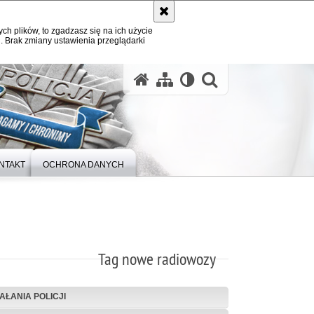
ych plików, to zgadzasz się na ich użycie
. Brak zmiany ustawienia przeglądarki
otwórz wysz
NTAKT
OCHRONA DANYCH
Tag nowe radiowozy
IAŁANIA POLICJI