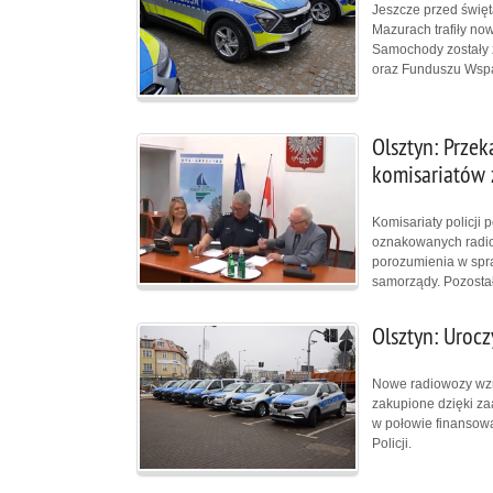
Jeszcze przed świę
Mazurach trafiły no
Samochody zostały 
oraz Funduszu Wspar
Olsztyn: Prze
komisariatów 
Komisariaty policji
oznakowanych radio
porozumienia w spr
samorządy. Pozostał
Olsztyn: Uroc
Nowe radiowozy wzmo
zakupione dzięki z
w połowie finansowa
Policji.