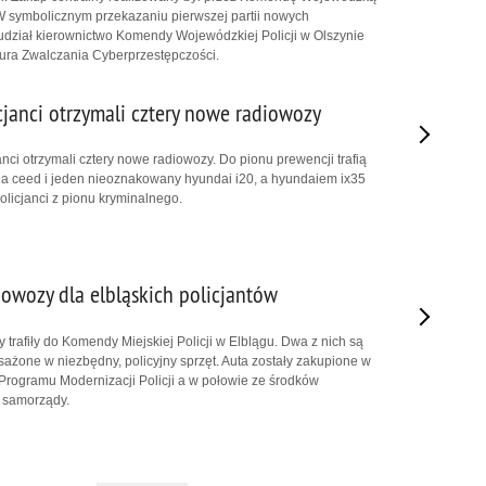
. W symbolicznym przekazaniu pierwszej partii nowych
dział kierownictwo Komendy Wojewódzkiej Policji w Olszynie
ura Zwalczania Cyberprzestępczości.
cjanci otrzymali cztery nowe radiowozy
nci otrzymali cztery nowe radiowozy. Do pionu prewencji trafią
a ceed i jeden nieoznakowany hyundai i20, a hyundaiem ix35
olicjanci z pionu kryminalnego.
iowozy dla elbląskich policjantów
trafiły do Komendy Miejskiej Policji w Elblągu. Dwa z nich są
żone w niezbędny, policyjny sprzęt. Auta zostały zakupione w
Programu Modernizacji Policji a w połowie ze środków
 samorządy.