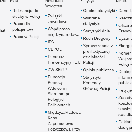
iczne
Praca
Komunikacja
Statystyki
Kontakt
Wewnętrzna
Rekrutacja do
Ogólne statystyki
Dane k
Związki
służby w Policji
Wybrane
Rzeczn
zawodowe
e
Praca dla
statystyki
Oficer
Współpraca
policjantów
ień
Statystyki dnia
Prasow
międzynarodowa
Praca w Policji
Ruch Drogowy
Dyżur 
IPA
Sprawozdania z
Skargi 
CEPOL
profilaktycznej
Komen
Fundusz
działalności
Wojewó
Prewencyjny PZU
Policji
Policji
ZW SEiRP
Opinia publiczna
Dostęp
Fundacja
Statystyki
informa
Pomocy
Komendy
publicz
Wdowom i
Głównej Policji
Petycje
Sierotom po
Zasady
Poległych
kosztó
Policjantach
stawie
Międzyzakładowa
świadk
Kasa
Deklar
Zapomogowo-
dostęp
Pożyczkowa Przy