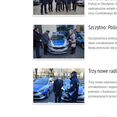
Policji w Olsztynie
radiowozów wzięło u
oraz Centralnego Bi
Szczytno: Poli
Szczycieńscy policja
dwie oznakowane ki
będą poruszać się p
Trzy nowe rad
Trzy nowe radiowozy 
oznakowane i wyposa
połowie z funduszu 
przekazanych przez