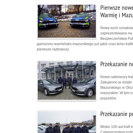
Pierwsze nowe
Warmię i Mazu
Nowy wzór oznakowa
zaprezentowany na 
Bezpieczeństwa Pub
garnizonu warmińsko-mazurskiego już jakiś czas temu trafi
pierwsze radiowozy.
Przekazanie 
Nowe radiowozy traf
Zakupiono je dzięk
Mazurskiego w Olszt
mazurskim. W tym ro
pojazdów.
Przekazanie p
Blisko 100 aut traf
Cyberprzestępczośc