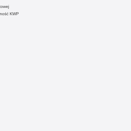
towej
pność KWP