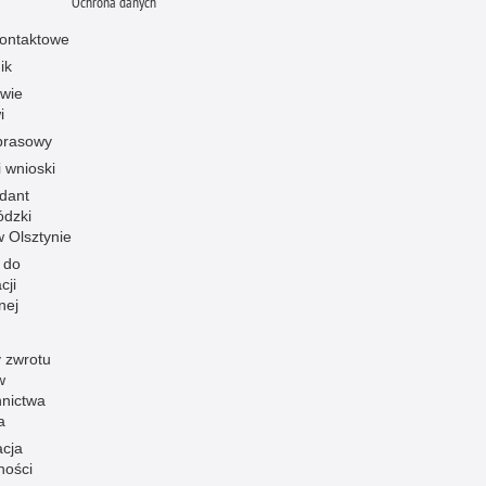
Ochrona danych
ontaktowe
ik
owie
i
prasowy
i wnioski
dant
dzki
 w Olsztynie
 do
cji
nej
 zwrotu
w
nnictwa
a
acja
ności