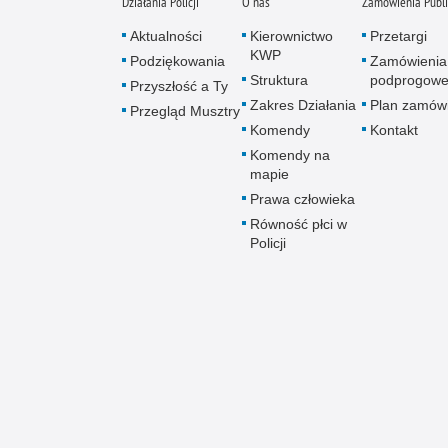
Działania Policji
O nas
Zamówienia Publ
Aktualności
Kierownictwo
Przetargi
KWP
Podziękowania
Zamówienia
Struktura
podprogow
Przyszłość a Ty
Zakres Działania
Plan zamów
Przegląd Musztry
Komendy
Kontakt
Komendy na
mapie
Prawa człowieka
Równość płci w
Policji