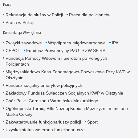
Praca
Rekrutacja do służby w Policji
Praca dla policjantów
Praca w Policji
Komunikacja Wewnętrzna
Związki zawodowe
Współpraca międzynarodowa
IPA
CEPOL
Fundusz Prewencyjny PZU
ZW SEiRP
Fundacja Pomocy Wdowom i Sierotom po Poległych
Policjantach
Międzyzakładowa Kasa Zapomogowo-Pożyczkowa Przy KWP w
Olsztynie
Fundusz socjalny emerytów policyjnych
Zakładowy Fundusz Świadczeń Socjalnych KWP w Olsztynie
Chór Policji Garnizonu Warmińsko-Mazurskiego
Ogólnopolski Turniej Piłki Nożnej Kobiet i Mężczyzn im. mł. asp.
Marka Cekały
Zakwaterowanie funkcjonariuszy policji
Sport
Uzyskaj status weterana funkcjonariusza