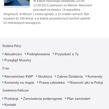
W trakcie minionego weekendu (10.09-
12.09.2021) policjanci na Warmii i Mazurach
pracowali na miejscu 14 wypadków
drogowych, w których 1 osoba zginęła, a 15 zostało rannych. Byli
wzywani do 188 kolizji, a w trakcie prowadzonych kontroli ujawnili
52 nietrzeźwych kierujących.
Działania Policji
Aktualności
Podziękowania
Przyszłość a Ty
Przegląd Musztry
O nas
Kierownictwo KWP
Struktura
Zakres Działania
Komendy
Komendy na mapie
Prawa człowieka
Równość płci w Policji
Zamówienia Publiczne
Przetargi
Zamówienia podprogowe
Plan zamówień
Kontakt