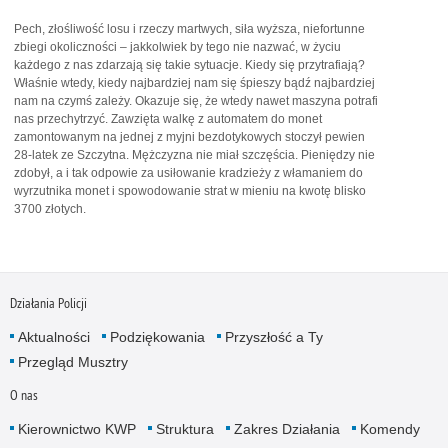
Pech, złośliwość losu i rzeczy martwych, siła wyższa, niefortunne
zbiegi okoliczności – jakkolwiek by tego nie nazwać, w życiu
każdego z nas zdarzają się takie sytuacje. Kiedy się przytrafiają?
Właśnie wtedy, kiedy najbardziej nam się śpieszy bądź najbardziej
nam na czymś zależy. Okazuje się, że wtedy nawet maszyna potrafi
nas przechytrzyć. Zawzięta walkę z automatem do monet
zamontowanym na jednej z myjni bezdotykowych stoczył pewien
28-latek ze Szczytna. Mężczyzna nie miał szczęścia. Pieniędzy nie
zdobył, a i tak odpowie za usiłowanie kradzieży z włamaniem do
wyrzutnika monet i spowodowanie strat w mieniu na kwotę blisko
3700 złotych.
Działania Policji
Aktualności
Podziękowania
Przyszłość a Ty
Przegląd Musztry
O nas
Kierownictwo KWP
Struktura
Zakres Działania
Komendy