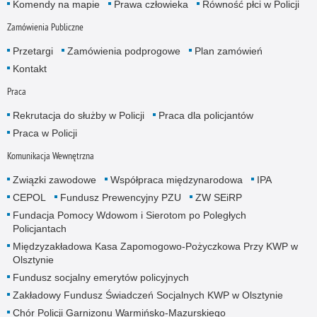
Komendy na mapie
Prawa człowieka
Równość płci w Policji
Zamówienia Publiczne
Przetargi
Zamówienia podprogowe
Plan zamówień
Kontakt
Praca
Rekrutacja do służby w Policji
Praca dla policjantów
Praca w Policji
Komunikacja Wewnętrzna
Związki zawodowe
Współpraca międzynarodowa
IPA
CEPOL
Fundusz Prewencyjny PZU
ZW SEiRP
Fundacja Pomocy Wdowom i Sierotom po Poległych
Policjantach
Międzyzakładowa Kasa Zapomogowo-Pożyczkowa Przy KWP w
Olsztynie
Fundusz socjalny emerytów policyjnych
Zakładowy Fundusz Świadczeń Socjalnych KWP w Olsztynie
Chór Policji Garnizonu Warmińsko-Mazurskiego