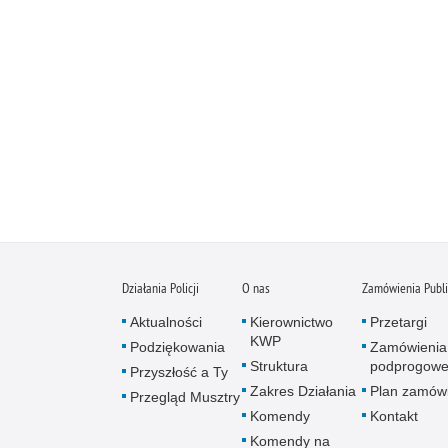
Działania Policji
O nas
Zamówienia Publ
Aktualności
Kierownictwo
Przetargi
KWP
Podziękowania
Zamówienia
Struktura
podprogow
Przyszłość a Ty
Zakres Działania
Plan zamów
Przegląd Musztry
Komendy
Kontakt
Komendy na