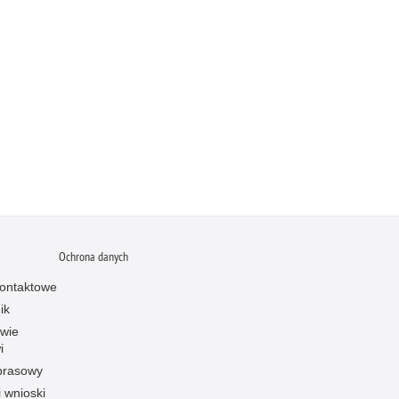
Ochrona danych
ontaktowe
ik
owie
i
prasowy
i wnioski