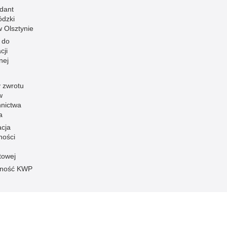
dant
dzki
 w Olsztynie
 do
cji
nej
 zwrotu
w
nnictwa
a
acja
ności
towej
pność KWP