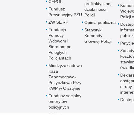
CEPOL
profilaktycznej
Komen
Fundusz
działalności
Wojewó
Prewencyjny PZU
Policji
Policji
ZW SEiRP
Opinia publiczna
Dostęp
Fundacja
Statystyki
informa
Pomocy
Komendy
publicz
Wdowom i
Głównej Policji
Petycje
Sierotom po
Zasady
Poległych
kosztó
Policjantach
stawie
Międzyzakładowa
świadk
Kasa
Deklar
Zapomogowo-
dostęp
Pożyczkowa Przy
strony
KWP w Olsztynie
interne
Fundusz socjalny
Dostę
emerytów
policyjnych
Zakładowy
Fundusz
Świadczeń
Socjalnych KWP