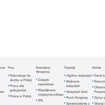
iczne
Praca
Komunikacja
Statystyki
Kontakt
Wewnętrzna
Rekrutacja do
Ogólne statystyki
Dane k
Związki
służby w Policji
Wybrane
Rzeczn
zawodowe
e
Praca dla
statystyki
Oficer
Współpraca
policjantów
ień
Statystyki dnia
Prasow
międzynarodowa
Praca w Policji
Ruch Drogowy
Dyżur 
IPA
Sprawozdania z
Skargi 