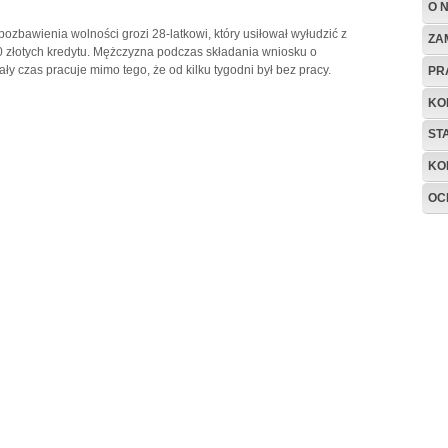
O 
pozbawienia wolności grozi 28-latkowi, który usiłował wyłudzić z
ZA
 złotych kredytu. Mężczyzna podczas składania wniosku o
cały czas pracuje mimo tego, że od kilku tygodni był bez pracy.
PR
KO
ST
KO
OC