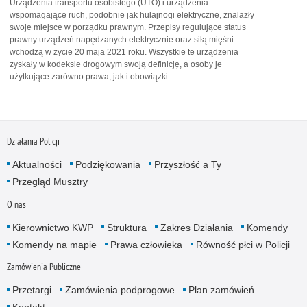
Urządzenia transportu osobistego (UTO) i urządzenia
wspomagające ruch, podobnie jak hulajnogi elektryczne, znalazły
swoje miejsce w porządku prawnym. Przepisy regulujące status
prawny urządzeń napędzanych elektrycznie oraz siłą mięśni
wchodzą w życie 20 maja 2021 roku. Wszystkie te urządzenia
zyskały w kodeksie drogowym swoją definicję, a osoby je
użytkujące zarówno prawa, jak i obowiązki.
Działania Policji
Aktualności
Podziękowania
Przyszłość a Ty
Przegląd Musztry
O nas
Kierownictwo KWP
Struktura
Zakres Działania
Komendy
Komendy na mapie
Prawa człowieka
Równość płci w Policji
Zamówienia Publiczne
Przetargi
Zamówienia podprogowe
Plan zamówień
Kontakt