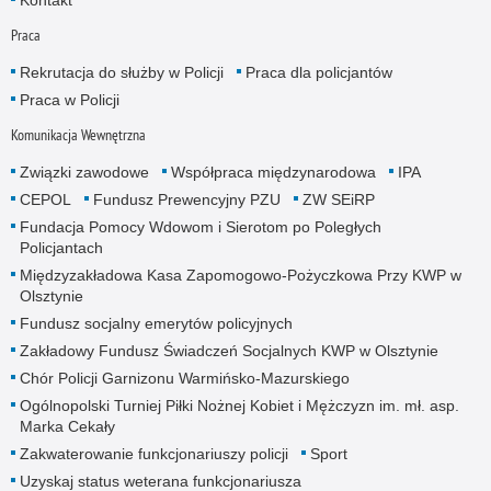
Praca
Rekrutacja do służby w Policji
Praca dla policjantów
Praca w Policji
Komunikacja Wewnętrzna
Związki zawodowe
Współpraca międzynarodowa
IPA
CEPOL
Fundusz Prewencyjny PZU
ZW SEiRP
Fundacja Pomocy Wdowom i Sierotom po Poległych
Policjantach
Międzyzakładowa Kasa Zapomogowo-Pożyczkowa Przy KWP w
Olsztynie
Fundusz socjalny emerytów policyjnych
Zakładowy Fundusz Świadczeń Socjalnych KWP w Olsztynie
Chór Policji Garnizonu Warmińsko-Mazurskiego
Ogólnopolski Turniej Piłki Nożnej Kobiet i Mężczyzn im. mł. asp.
Marka Cekały
Zakwaterowanie funkcjonariuszy policji
Sport
Uzyskaj status weterana funkcjonariusza