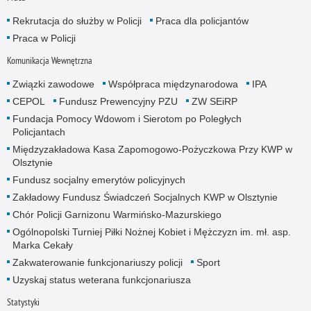
Rekrutacja do służby w Policji
Praca dla policjantów
Praca w Policji
Komunikacja Wewnętrzna
Związki zawodowe
Współpraca międzynarodowa
IPA
CEPOL
Fundusz Prewencyjny PZU
ZW SEiRP
Fundacja Pomocy Wdowom i Sierotom po Poległych
Policjantach
Międzyzakładowa Kasa Zapomogowo-Pożyczkowa Przy KWP w
Olsztynie
Fundusz socjalny emerytów policyjnych
Zakładowy Fundusz Świadczeń Socjalnych KWP w Olsztynie
Chór Policji Garnizonu Warmińsko-Mazurskiego
Ogólnopolski Turniej Piłki Nożnej Kobiet i Mężczyzn im. mł. asp.
Marka Cekały
Zakwaterowanie funkcjonariuszy policji
Sport
Uzyskaj status weterana funkcjonariusza
Statystyki