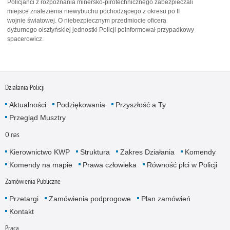
Policjanci z rozpoznania minersko-pirotechnicznego zabezpieczali
miejsce znalezienia niewybuchu pochodzącego z okresu po II
wojnie światowej. O niebezpiecznym przedmiocie oficera
dyżurnego olsztyńskiej jednostki Policji poinformował przypadkowy
spacerowicz.
Działania Policji
Aktualności
Podziękowania
Przyszłość a Ty
Przegląd Musztry
O nas
Kierownictwo KWP
Struktura
Zakres Działania
Komendy
Komendy na mapie
Prawa człowieka
Równość płci w Policji
Zamówienia Publiczne
Przetargi
Zamówienia podprogowe
Plan zamówień
Kontakt
Praca