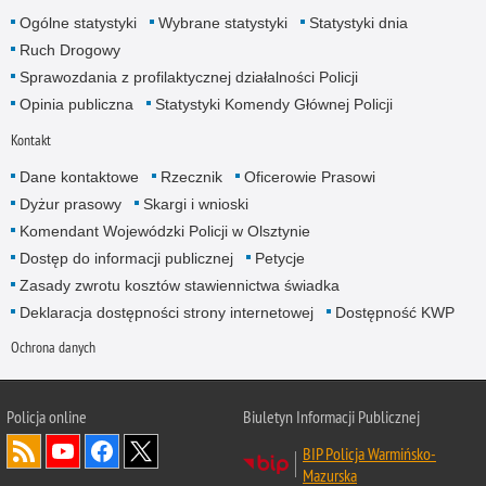
Ogólne statystyki
Wybrane statystyki
Statystyki dnia
Ruch Drogowy
Sprawozdania z profilaktycznej działalności Policji
Opinia publiczna
Statystyki Komendy Głównej Policji
Kontakt
Dane kontaktowe
Rzecznik
Oficerowie Prasowi
Dyżur prasowy
Skargi i wnioski
Komendant Wojewódzki Policji w Olsztynie
Dostęp do informacji publicznej
Petycje
Zasady zwrotu kosztów stawiennictwa świadka
Deklaracja dostępności strony internetowej
Dostępność KWP
Ochrona danych
Policja online
Biuletyn Informacji Publicznej
BIP Policja Warmińsko-
Mazurska