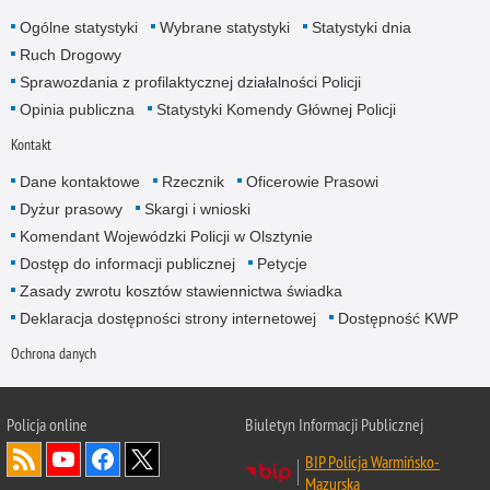
Ogólne statystyki
Wybrane statystyki
Statystyki dnia
Ruch Drogowy
Sprawozdania z profilaktycznej działalności Policji
Opinia publiczna
Statystyki Komendy Głównej Policji
Kontakt
Dane kontaktowe
Rzecznik
Oficerowie Prasowi
Dyżur prasowy
Skargi i wnioski
Komendant Wojewódzki Policji w Olsztynie
Dostęp do informacji publicznej
Petycje
Zasady zwrotu kosztów stawiennictwa świadka
Deklaracja dostępności strony internetowej
Dostępność KWP
Ochrona danych
Policja online
Biuletyn Informacji Publicznej
BIP Policja Warmińsko-
Mazurska