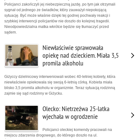
Policjanci zakończyli jej niebezpieczną jazdę, po tym jak otrzymali
sygnał od jednego ze świadków, który zauważył niepokojącą
sytuację. Być może właśnie dzięki tej godnej pochwały reakcji i
szybkiej interwencji policjantów nie doszło do kolejnej tragedii.
Nieodpowiedzialna matka wkrótce będzie się tłumaczyć przed
sądem.
Niewłaściwie sprawowała
opiekę nad dzieckiem. Miała 3,5
promila alkoholu
Giżyccy dzielnicowy interweniowali wobec 40-letniej kobiety, która
niewłaściwie opiekowała się swoją 6-letnią córką. Kobieta miała
blisko 3,5 promila alkoholu w organizmie. Teraz sytuacją rodzinną
zajmie się sąd rodzinny w Giżycku.
Olecko: Nietrzeźwa 25-latka
wjechała w ogrodzenie
Policjanci oleckiej komendy pracowali na
miejscu zdarzenia drogowego, do którego doszło na ul.