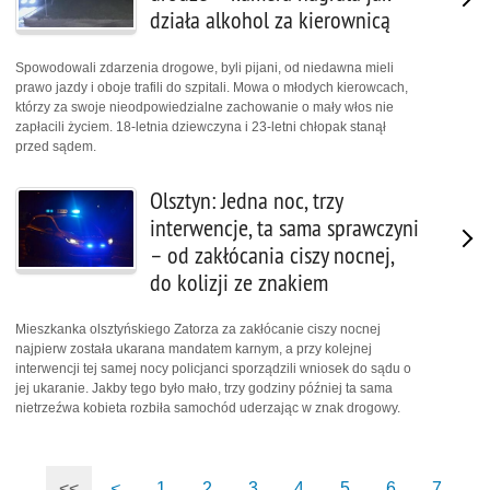
działa alkohol za kierownicą
Spowodowali zdarzenia drogowe, byli pijani, od niedawna mieli
prawo jazdy i oboje trafili do szpitali. Mowa o młodych kierowcach,
którzy za swoje nieodpowiedzialne zachowanie o mały włos nie
zapłacili życiem. 18-letnia dziewczyna i 23-letni chłopak stanął
przed sądem.
Olsztyn: Jedna noc, trzy
interwencje, ta sama sprawczyni
– od zakłócania ciszy nocnej,
do kolizji ze znakiem
Mieszkanka olsztyńskiego Zatorza za zakłócanie ciszy nocnej
najpierw została ukarana mandatem karnym, a przy kolejnej
interwencji tej samej nocy policjanci sporządzili wniosek do sądu o
jej ukaranie. Jakby tego było mało, trzy godziny później ta sama
nietrzeźwa kobieta rozbiła samochód uderzając w znak drogowy.
<<
<
1
2
3
4
5
6
7