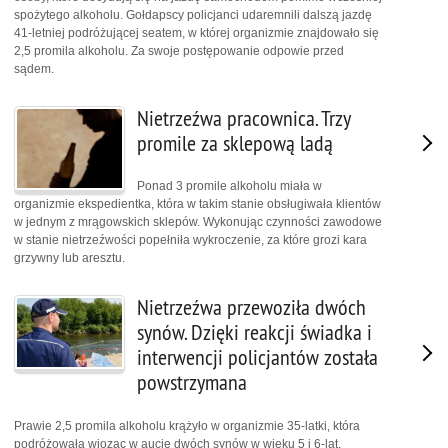
spożytego alkoholu. Gołdapscy policjanci udaremnili dalszą jazdę
41-letniej podróżującej seatem, w której organizmie znajdowało się
2,5 promila alkoholu. Za swoje postępowanie odpowie przed
sądem.
Nietrzeźwa pracownica. Trzy
promile za sklepową ladą
Ponad 3 promile alkoholu miała w
organizmie ekspedientka, która w takim stanie obsługiwała klientów
w jednym z mrągowskich sklepów. Wykonując czynności zawodowe
w stanie nietrzeźwości popełniła wykroczenie, za które grozi kara
grzywny lub aresztu.
Nietrzeźwa przewoziła dwóch
synów. Dzięki reakcji świadka i
interwencji policjantów została
powstrzymana
Prawie 2,5 promila alkoholu krążyło w organizmie 35-latki, która
podróżowała wioząc w aucie dwóch synów w wieku 5 i 6-lat.