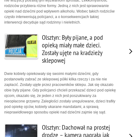
nie wszyscy potrafią tym wyzwaniom sprostać. Lekkomyślność
rodziców przybiera różne formy. Jedną z nich jest sprawowanie
opieki nad dziećmi pod wpływem alkoholu. Wobec takich rodziców
często interweniują policjanci, a o konsekwencjach takiej
interwencji decyduje sąd rodzinny i nieletnich.
Olsztyn: Były pijane, a pod
opieką miały małe dzieci.
Zostały ujęte na kradzieży
sklepowej
Dwie kobiety opiekowały się swoimi małymi dziećmi, gdy
postanowiły zabrać ze sklepowej półki kilka rzeczy i za nie nie
zapłacić. Zostały ujęte przez pracowników sklepu. Jak się okazało
obie były pijane. Gdy policjanci chcieli przekazać dzieci pod opiekę
ojcom, okazało się, że jeden z nich jest poszukiwany za
nieopłacone grzywny. Zaległości zostały uregulowane, dzieci trafiły
pod opiekę ojców, kobiety ukarane mandatami, a sprawą
nieprawidłowego sposobu opieki nad dziećmi zajmie się sąd.
Olsztyn: Dachował na prostej
drodze – kamera nagrała jak