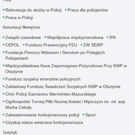
Rekrutacja do służby w Policji
Praca dla policjantów
Praca w Policji
Komunikacja Wewnętrzna
Związki zawodowe
Współpraca międzynarodowa
IPA
CEPOL
Fundusz Prewencyjny PZU
ZW SEiRP
Fundacja Pomocy Wdowom i Sierotom po Poległych
Policjantach
Międzyzakładowa Kasa Zapomogowo-Pożyczkowa Przy KWP w
Olsztynie
Fundusz socjalny emerytów policyjnych
Zakładowy Fundusz Świadczeń Socjalnych KWP w Olsztynie
Chór Policji Garnizonu Warmińsko-Mazurskiego
Ogólnopolski Turniej Piłki Nożnej Kobiet i Mężczyzn im. mł. asp.
Marka Cekały
Zakwaterowanie funkcjonariuszy policji
Sport
Uzyskaj status weterana funkcjonariusza
Statystyki