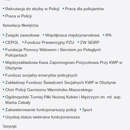
Rekrutacja do służby w Policji
Praca dla policjantów
Praca w Policji
Komunikacja Wewnętrzna
Związki zawodowe
Współpraca międzynarodowa
IPA
CEPOL
Fundusz Prewencyjny PZU
ZW SEiRP
Fundacja Pomocy Wdowom i Sierotom po Poległych
Policjantach
Międzyzakładowa Kasa Zapomogowo-Pożyczkowa Przy KWP w
Olsztynie
Fundusz socjalny emerytów policyjnych
Zakładowy Fundusz Świadczeń Socjalnych KWP w Olsztynie
Chór Policji Garnizonu Warmińsko-Mazurskiego
Ogólnopolski Turniej Piłki Nożnej Kobiet i Mężczyzn im. mł. asp.
Marka Cekały
Zakwaterowanie funkcjonariuszy policji
Sport
Uzyskaj status weterana funkcjonariusza
Statystyki