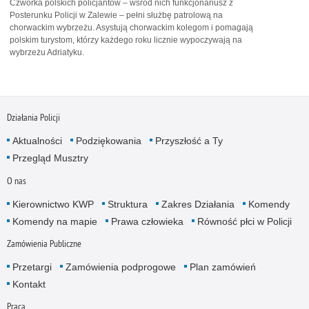
Czwórka polskich policjantów – wśród nich funkcjonariusz z
Posterunku Policji w Zalewie – pełni służbę patrolową na
chorwackim wybrzeżu. Asystują chorwackim kolegom i pomagają
polskim turystom, którzy każdego roku licznie wypoczywają na
wybrzeżu Adriatyku.
Działania Policji
Aktualności
Podziękowania
Przyszłość a Ty
Przegląd Musztry
O nas
Kierownictwo KWP
Struktura
Zakres Działania
Komendy
Komendy na mapie
Prawa człowieka
Równość płci w Policji
Zamówienia Publiczne
Przetargi
Zamówienia podprogowe
Plan zamówień
Kontakt
Praca