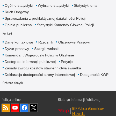
Ogólne statystyki
Wybrane statystyki
Statystyki dnia
Ruch Drogowy
Sprawozdania z profilaktycznej działalności Policji
Opinia publiczna
Statystyki Komendy Głównej Policji
Kontakt
Dane kontaktowe
Rzecznik
Oficerowie Prasowi
Dyżur prasowy
Skargi i wnioski
Komendant Wojewódzki Policji w Olsztynie
Dostęp do informacji publicznej
Petycje
Zasady zwrotu kosztów stawiennictwa świadka
Deklaracja dostępności strony internetowej
Dostępność KWP
Ochrona danych
Policja online
Biuletyn Informacji Publicznej
BIP Policja Warmińsko-
Mazurska