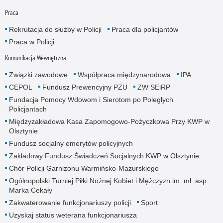
Praca
Rekrutacja do służby w Policji
Praca dla policjantów
Praca w Policji
Komunikacja Wewnętrzna
Związki zawodowe
Współpraca międzynarodowa
IPA
CEPOL
Fundusz Prewencyjny PZU
ZW SEiRP
Fundacja Pomocy Wdowom i Sierotom po Poległych
Policjantach
Międzyzakładowa Kasa Zapomogowo-Pożyczkowa Przy KWP w
Olsztynie
Fundusz socjalny emerytów policyjnych
Zakładowy Fundusz Świadczeń Socjalnych KWP w Olsztynie
Chór Policji Garnizonu Warmińsko-Mazurskiego
Ogólnopolski Turniej Piłki Nożnej Kobiet i Mężczyzn im. mł. asp.
Marka Cekały
Zakwaterowanie funkcjonariuszy policji
Sport
Uzyskaj status weterana funkcjonariusza