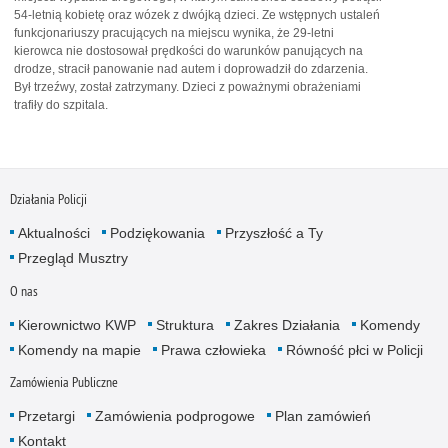
54-letnią kobietę oraz wózek z dwójką dzieci. Ze wstępnych ustaleń
funkcjonariuszy pracujących na miejscu wynika, że 29-letni
kierowca nie dostosował prędkości do warunków panujących na
drodze, stracił panowanie nad autem i doprowadził do zdarzenia.
Był trzeźwy, został zatrzymany. Dzieci z poważnymi obrażeniami
trafiły do szpitala.
Działania Policji
Aktualności
Podziękowania
Przyszłość a Ty
Przegląd Musztry
O nas
Kierownictwo KWP
Struktura
Zakres Działania
Komendy
Komendy na mapie
Prawa człowieka
Równość płci w Policji
Zamówienia Publiczne
Przetargi
Zamówienia podprogowe
Plan zamówień
Kontakt