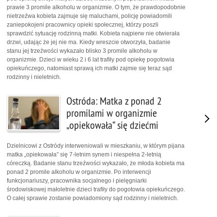
prawie 3 promile alkoholu w organizmie. O tym, że prawdopodobnie
nietrzeźwa kobieta zajmuje się maluchami, policję powiadomili
zaniepokojeni pracownicy opieki społecznej, którzy poszli
sprawdzić sytuację rodzinną matki. Kobieta najpierw nie otwierała
drzwi, udając że jej nie ma. Kiedy wreszcie otworzyła, badanie
stanu jej trzeźwości wykazało blisko 3 promile alkoholu w
organizmie. Dzieci w wieku 2 i 6 lat trafiły pod opiekę pogotowia
opiekuńczego, natomiast sprawą ich matki zajmie się teraz sąd
rodzinny i nieletnich.
Ostróda: Matka z ponad 2
promilami w organizmie
„opiekowała” się dziećmi
Dzielnicowi z Ostródy interweniowali w mieszkaniu, w którym pijana
matka „opiekowała” się 7-letnim synem i niespełna 2-letnią
córeczką. Badanie stanu trzeźwości wykazało, że młoda kobieta ma
ponad 2 promile alkoholu w organizmie. Po interwencji
funkcjonariuszy, pracownika socjalnego i pielęgniarki
środowiskowej małoletnie dzieci trafiły do pogotowia opiekuńczego.
O całej sprawie zostanie powiadomiony sąd rodzinny i nieletnich.