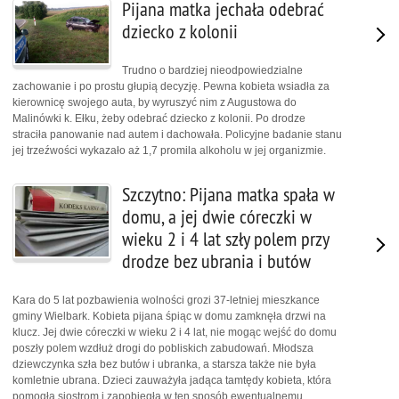
Pijana matka jechała odebrać
dziecko z kolonii
Trudno o bardziej nieodpowiedzialne
zachowanie i po prostu głupią decyzję. Pewna kobieta wsiadła za
kierownicę swojego auta, by wyruszyć nim z Augustowa do
Malinówki k. Ełku, żeby odebrać dziecko z kolonii. Po drodze
straciła panowanie nad autem i dachowała. Policyjne badanie stanu
jej trzeźwości wykazało aż 1,7 promila alkoholu w jej organizmie.
Szczytno: Pijana matka spała w
domu, a jej dwie córeczki w
wieku 2 i 4 lat szły polem przy
drodze bez ubrania i butów
Kara do 5 lat pozbawienia wolności grozi 37-letniej mieszkance
gminy Wielbark. Kobieta pijana śpiąc w domu zamknęła drzwi na
klucz. Jej dwie córeczki w wieku 2 i 4 lat, nie mogąc wejść do domu
poszły polem wzdłuż drogi do pobliskich zabudowań. Młodsza
dziewczynka szła bez butów i ubranka, a starsza także nie była
komletnie ubrana. Dzieci zauważyła jadąca tamtędy kobieta, która
pomogła siostrom i zapobiegła w ten sposób ewentualnemu