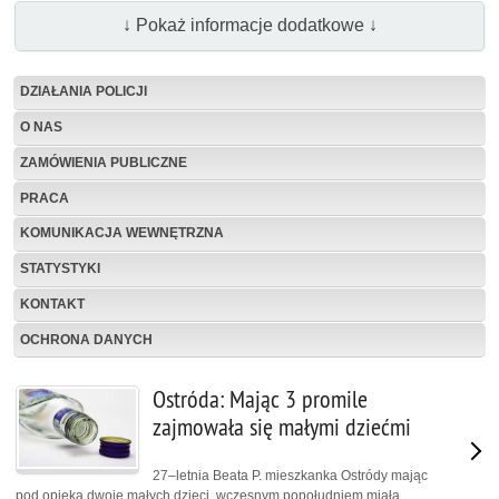
↓ Pokaż informacje dodatkowe ↓
DZIAŁANIA POLICJI
O NAS
ZAMÓWIENIA PUBLICZNE
PRACA
KOMUNIKACJA WEWNĘTRZNA
STATYSTYKI
KONTAKT
OCHRONA DANYCH
Ostróda: Mając 3 promile
zajmowała się małymi dziećmi
27–letnia Beata P. mieszkanka Ostródy mając
pod opieką dwoje małych dzieci, wczesnym popołudniem miała