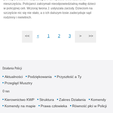
nieszczęściu. Policjanci zatrzymali nieodpowiedzialną matkę dzieci
w policyjnej celi. Wczoraj Iwona J. usłyszała zarzuty. Dzieciom na
szczęście nic się nie stało, a o ich dalszym losie zadecyduje sąd
rodzinny i nieletnich.
<<
<
1
2
3
>
>>
Działania Policji
Aktualności
Podziękowania
Przyszłość a Ty
Przegląd Musztry
O nas
Kierownictwo KWP
Struktura
Zakres Działania
Komendy
Komendy na mapie
Prawa człowieka
Równość płci w Policji