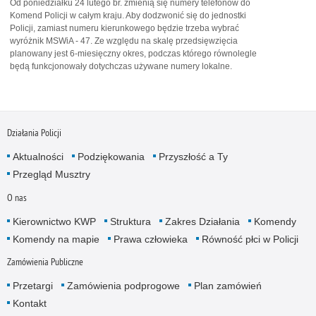
Od poniedziałku 24 lutego br. zmienią się numery telefonów do
Komend Policji w całym kraju. Aby dodzwonić się do jednostki
Policji, zamiast numeru kierunkowego będzie trzeba wybrać
wyróżnik MSWiA - 47. Ze względu na skalę przedsięwzięcia
planowany jest 6-miesięczny okres, podczas którego równolegle
będą funkcjonowały dotychczas używane numery lokalne.
Działania Policji
Aktualności
Podziękowania
Przyszłość a Ty
Przegląd Musztry
O nas
Kierownictwo KWP
Struktura
Zakres Działania
Komendy
Komendy na mapie
Prawa człowieka
Równość płci w Policji
Zamówienia Publiczne
Przetargi
Zamówienia podprogowe
Plan zamówień
Kontakt