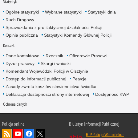
Statystyki
Ogólne statystyki
Wybrane statystyki
Statystyki dnia
Ruch Drogowy
Sprawozdania z profilaktycznej działalności Policji
Opinia publiczna
Statystyki Komendy Głównej Policji
Kontakt
Dane kontaktowe
Rzecznik
Oficerowie Prasowi
Dyżur prasowy
Skargi i wnioski
Komendant Wojewódzki Policji w Olsztynie
Dostęp do informacji publicznej
Petycje
Zasady zwrotu kosztów stawiennictwa świadka
Deklaracja dostępności strony internetowej
Dostępność KWP
Ochrona danych
Policja online
Biuletyn Informacji Publicznej
BIP Policja Warmińsko-