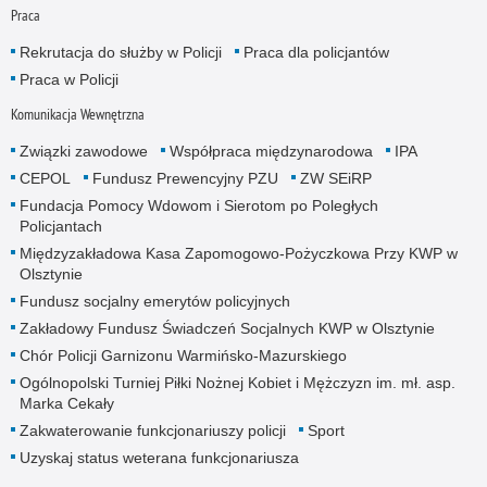
Praca
Rekrutacja do służby w Policji
Praca dla policjantów
Praca w Policji
Komunikacja Wewnętrzna
Związki zawodowe
Współpraca międzynarodowa
IPA
CEPOL
Fundusz Prewencyjny PZU
ZW SEiRP
Fundacja Pomocy Wdowom i Sierotom po Poległych
Policjantach
Międzyzakładowa Kasa Zapomogowo-Pożyczkowa Przy KWP w
Olsztynie
Fundusz socjalny emerytów policyjnych
Zakładowy Fundusz Świadczeń Socjalnych KWP w Olsztynie
Chór Policji Garnizonu Warmińsko-Mazurskiego
Ogólnopolski Turniej Piłki Nożnej Kobiet i Mężczyzn im. mł. asp.
Marka Cekały
Zakwaterowanie funkcjonariuszy policji
Sport
Uzyskaj status weterana funkcjonariusza