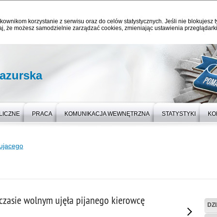
kownikom korzystanie z serwisu oraz do celów statystycznych. Jeśli nie blokujesz t
j, że możesz samodzielnie zarządzać cookies, zmieniając ustawienia przeglądarki
azurska
LICZNE
PRACA
KOMUNIKACJA WEWNĘTRZNA
STATYSTYKI
KO
rujacego
 czasie wolnym ujęła pijanego kierowcę
DZ