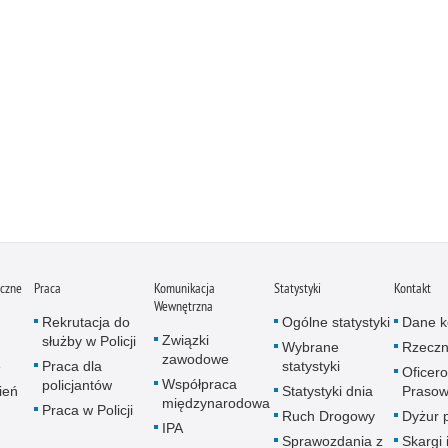
iczne
Praca
Komunikacja
Statystyki
Kontakt
Wewnętrzna
Rekrutacja do
Ogólne statystyki
Dane k
Związki
służby w Policji
Wybrane
Rzeczn
zawodowe
e
Praca dla
statystyki
Oficer
Współpraca
policjantów
ień
Statystyki dnia
Prasow
międzynarodowa
Praca w Policji
Ruch Drogowy
Dyżur 
IPA
Sprawozdania z
Skargi 