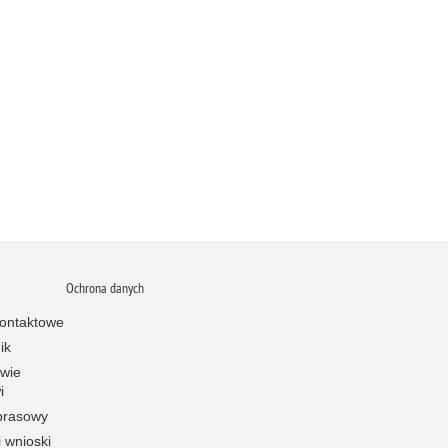
Ochrona danych
ontaktowe
ik
owie
i
prasowy
i wnioski