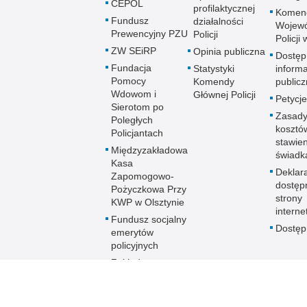
CEPOL
profilaktycznej
Komen
Fundusz
działalności
Wojewó
Prewencyjny PZU
Policji
Policji
ZW SEiRP
Opinia publiczna
Dostęp
Fundacja
Statystyki
informa
Pomocy
Komendy
publicz
Wdowom i
Głównej Policji
Petycje
Sierotom po
Zasady
Poległych
kosztó
Policjantach
stawie
Międzyzakładowa
świadk
Kasa
Deklar
Zapomogowo-
dostęp
Pożyczkowa Przy
strony
KWP w Olsztynie
interne
Fundusz socjalny
Dostę
emerytów
policyjnych
Zakładowy
Fundusz
Świadczeń
Socjalnych KWP