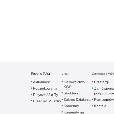
Działania Policji
O nas
Zamówienia Publ
Aktualności
Kierownictwo
Przetargi
KWP
Podziękowania
Zamówienia
Struktura
podprogow
Przyszłość a Ty
Zakres Działania
Plan zamów
Przegląd Musztry
Komendy
Kontakt
Komendy na