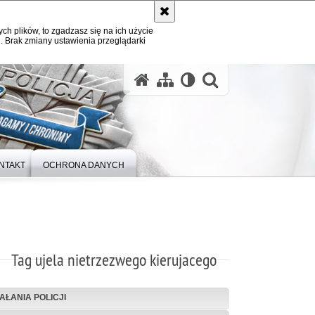
ych plików, to zgadzasz się na ich użycie
. Brak zmiany ustawienia przeglądarki
otwórz wysz
NTAKT
OCHRONA DANYCH
Tag ujela nietrzezwego kierujacego
IAŁANIA POLICJI