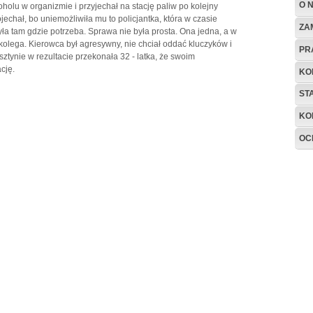
O 
holu w organizmie i przyjechał na stację paliw po kolejny
ojechał, bo uniemożliwiła mu to policjantka, która w czasie
ZA
ła tam gdzie potrzeba. Sprawa nie była prosta. Ona jedna, a w
kolega. Kierowca był agresywny, nie chciał oddać kluczyków i
PR
sztynie w rezultacie przekonała 32 - latka, że swoim
cję.
KO
ST
KO
OC