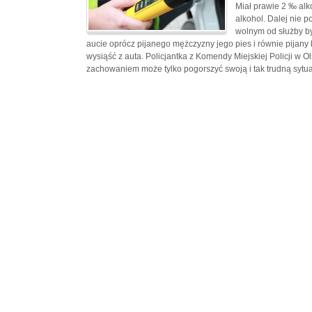
Miał prawie 2 ‰ alko
alkohol. Dalej nie p
wolnym od służby by
aucie oprócz pijanego mężczyzny jego pies i równie pijany 
wysiąść z auta. Policjantka z Komendy Miejskiej Policji w Ol
zachowaniem może tylko pogorszyć swoją i tak trudną sytua