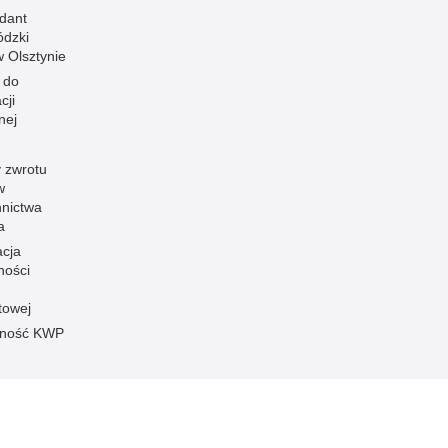
dant
dzki
 w Olsztynie
 do
cji
nej
 zwrotu
w
nnictwa
a
acja
ności
towej
pność KWP